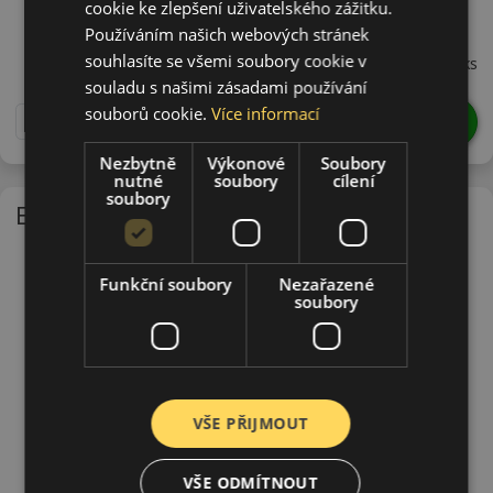
cookie ke zlepšení uživatelského zážitku.
20540R18WAS1X
Používáním našich webových stránek
1 577 CZK
souhlasíte se všemi soubory cookie v
/ks
souladu s našimi zásadami používání
souborů cookie.
Více informací
DO KOŠÍKU
ks
Nezbytně
Výkonové
Soubory
nutné
soubory
cílení
soubory
EU - štítek
Funkční soubory
Nezařazené
soubory
VŠE PŘIJMOUT
VŠE ODMÍTNOUT