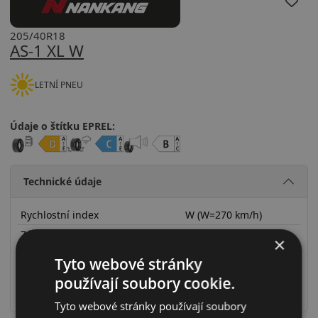
205/40R18
AS-1 XL W
LETNÍ PNEU
Údaje o štítku EPREL:
Technické údaje
Rychlostní index
W (W=270 km/h)
Zátěžový index
86 (86=530kg)
×
Zesílené provedení (XL)
Ano
Tyto webové stránky
RunFlat systém
Ne
používají soubory cookie.
Ochrana ráfku
Ne
Tyto webové stránky používají soubory