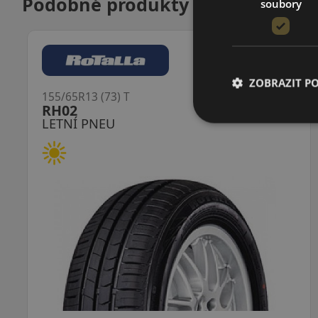
Podobné produkty
soubory
ZOBRAZIT P
155/65R13 (73) T
LK41 G Fit EQ+
LETNÍ PNEU