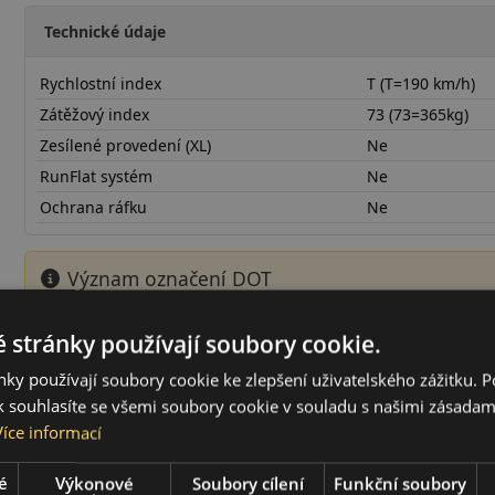
Technické údaje
Rychlostní index
T (T=190 km/h)
Zátěžový index
73 (73=365kg)
Zesílené provedení (XL)
Ne
RunFlat systém
Ne
Ochrana ráfku
Ne
Význam označení DOT
Číslo DOT obsahuje informaci o době výroby pneumatiky, kon
roce a týdnu výroby. Například DOT 1522 označuje pneumati
 stránky používají soubory cookie.
vyrobenou ve 15. týdnu roku 2022.
ky používají soubory cookie ke zlepšení uživatelského zážitku. 
 souhlasíte se všemi soubory cookie v souladu s našimi zásadam
15565R13TBLHD22
Více informací
é
Výkonové
Soubory cílení
Funkční soubory