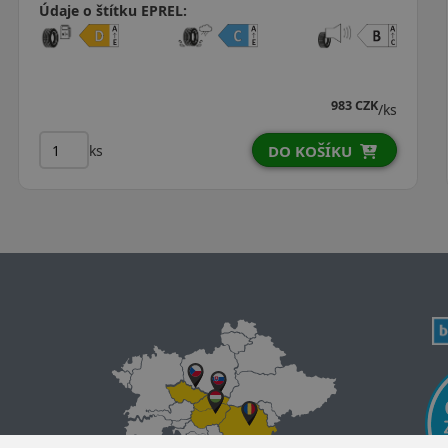
Údaje o štítku EPREL:
983 CZK
/ks
ks
DO KOŠÍKU