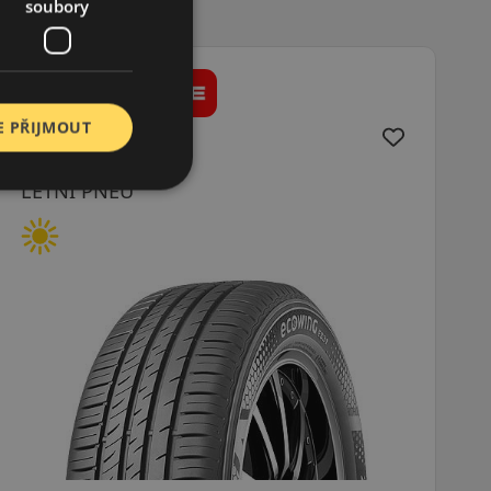
soubory
E PŘIJMOUT
155/65R13 (73) T
Brillantis 2
LETNÍ PNEU