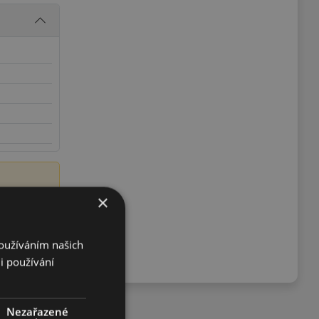
×
krétně o
ku
Používáním našich
i používání
Nezařazené