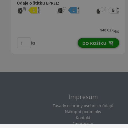
Údaje o štítku EPREL:
940 CZK
/ks
ks
DO KOŠÍKU
Impresum
Zásady ochrany osobních údajů
Nákupní podmínky
Kontakt
Impresum