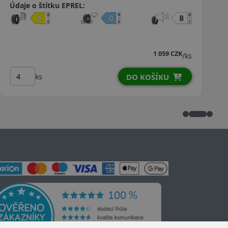
Údaje o štítku EPREL:
1 059 CZK
/ks
ks
DO KOŠÍKU
DO