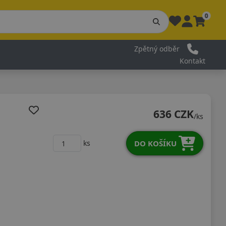
0
Zpětný odběr
Kontakt
636 CZK
/ks
DO KOŠÍKU
ks