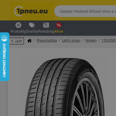
Produkty
Značky
Pneublog
Akce
Pneumatika
Letní pneu
Nexen
155/65R
Zpět