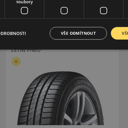
soubory
ODROBNOSTI
VŠE ODMÍTNOUT
VŠ
155/65R13 (73) T
ES31 Ecowing
LETNÍ PNEU