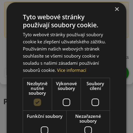
×
Význam označení DOT
Tyto webové stránky
Číslo DOT obsahuje informaci o době výroby pneumatiky,
používají soubory cookie.
konkrétně o roce a týdnu výroby. Například DOT 1522
označuje pneumatiku vyrobenou ve 15. týdnu roku 2022.
Tyto webové stránky používají soubory
cookie ke zlepšení uživatelského zážitku.
21550R18HNAHD22
Používáním našich webových stránek
1 506 CZK
souhlasíte se všemi soubory cookie v
/ks
souladu s našimi zásadami používání
souborů cookie.
Více informací
DO KOŠÍKU
ks
Nezbytně
Výkonové
Soubory
nutné
soubory
cílení
soubory
Podobné produkty
Funkční soubory
Nezařazené
soubory