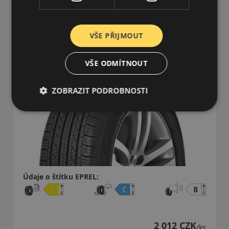
215/50R18 (92) H
N-Priz AH8
LETNÍ PNEU
VŠE PŘIJMOUT
VŠE ODMÍTNOUT
ZOBRAZIT PODROBNOSTI
Údaje o štítku EPREL:
2 012 CZK
/ks