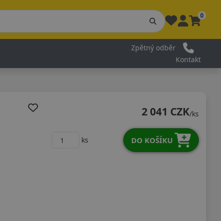
0
Zpětný odběr
Kontakt
2 041 CZK
/ks
DO KOŠÍKU
ks