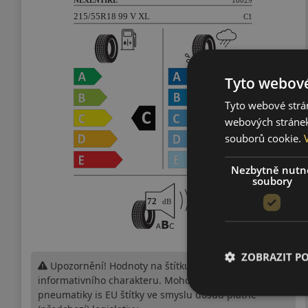
Tyto webové
Tyto webové strán
webových stránek
souborů cookie.
Nezbytně nutn
soubory
ZOBRAZIT P
Upozornění! Hodnoty na štítku jsou pouze
informativního charakteru. Mohou být dodány
pneumatiky is EU štítky ve smyslu dosud platné