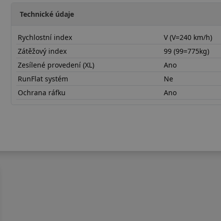
Technické údaje
Rychlostní index
V (V=240 km/h)
Zátěžový index
99 (99=775kg)
Zesílené provedení (XL)
Ano
RunFlat systém
Ne
Ochrana ráfku
Ano
21555R18VNFSSX