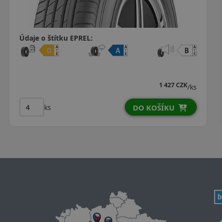
Údaje o štítku EPREL:
ZK
1 944 CZK
/ks
/
ks
DO KOŠÍKU