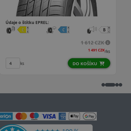
Údaje o štítku EPREL:
2 140 CZK
2 080 CZK
ks
/ks
ks
DO KOŠÍKU