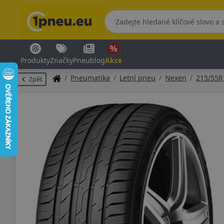
Produkty
Značky
Pneublog
Akce
Pneumatika
Letní pneu
Nexen
215/55R
Zpět