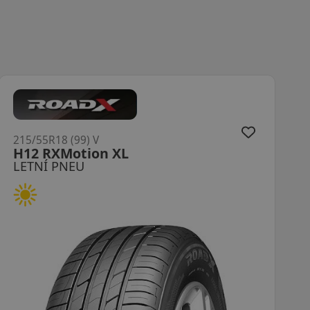
215/55R18 (95) V
N-Fera Primus
LETNÍ PNEU