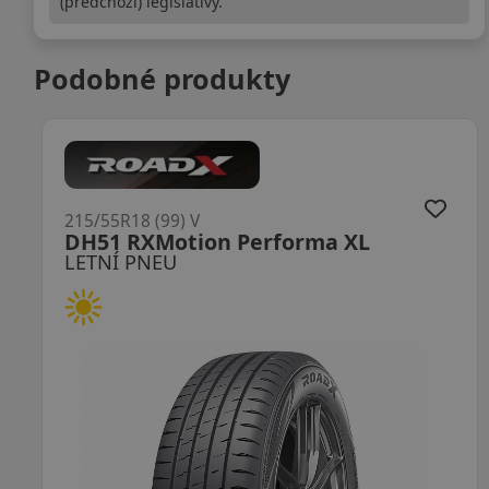
(předchozí) legislativy.
Podobné produkty
215/55R18 (99) V
LK01 S Fit EQ+ XL
LETNÍ PNEU