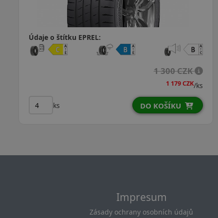
Údaje o štítku EPREL:
 CZK
1 CZK
1 942 C
/ks
ks
U
DO KOŠÍKU
Impresum
Zásady ochrany osobních údajů