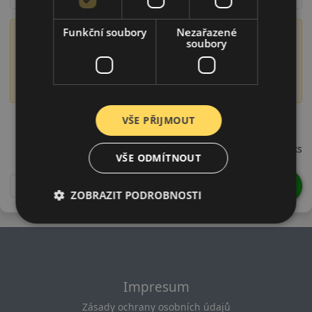
Funkční soubory
Nezařazené
Význam označení DOT
soubory
Číslo DOT obsahuje informaci o době výroby pneumatiky,
konkrétně o roce a týdnu výroby. Například DOT 1522
označuje pneumatiku vyrobenou ve 15. týdnu roku 2022.
22555R16HHDPD22
VŠE PŘIJMOUT
1 273 CZK
/ks
VŠE ODMÍTNOUT
DO KOŠÍKU
ks
ZOBRAZIT PODROBNOSTI
Impresum
Zásady ochrany osobních údajů