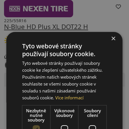
225/55R16
N-Blue HD Plus XL DOT22 H
×
LETNÍ PNEU
Tyto webové stránky
používají soubory cookie.
Údaje o štítku EPREL:
Tyto webové stránky používají soubory
cookie ke zlepšení uživatelského zážitku.
Používáním našich webových stránek
Technické údaje
souhlasíte se všemi soubory cookie v
souladu s našimi zásadami používání
Rychlostní index
H (H=210 km/h)
souborů cookie.
Více informací
Zátěžový index
99 (99=775kg)
Zesílené provedení (XL)
Ano
Nezbytně
Výkonové
Soubory
nutné
soubory
cílení
RunFlat systém
Ne
soubory
Ochrana ráfku
Ne