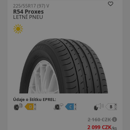
225/55R17 (101) V
Dynaxer HP5 XL
LETNÍ PNEU
Údaje o štítku EPREL:
ZK
ZK
2 231 CZK
/ks