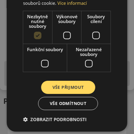
souborů cookie.
Více informací
Nezbytně
Výkonové
Soubory
nutné
soubory
cílení
soubory
Funkční soubory
Nezařazené
soubory
Upozornění! Hodnoty na štítku jsou pouze
informativního charakteru. Mohou být dodány pneumatiky
is EU štítky ve smyslu dosud platné (předchozí) legislativy.
VŠE PŘIJMOUT
Podobné produkty
VŠE ODMÍTNOUT
ZOBRAZIT PODROBNOSTI