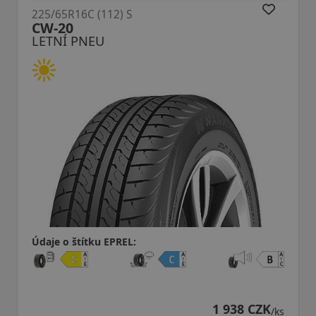
225/65R16C (112) S
CW-20
LETNÍ PNEU
Údaje o štítku EPREL:
1 938 CZK
/ks