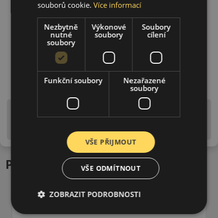
souborů cookie.
Více informací
Nezbytně
Výkonové
Soubory
nutné
soubory
cílení
soubory
Funkční soubory
Nezařazené
soubory
Upozornění! Hodnoty na štítku jsou pouze
informativního charakteru. Mohou být dodány pneumatiky
is EU štítky ve smyslu dosud platné (předchozí) legislativy.
VŠE PŘIJMOUT
Podobné produkty
VŠE ODMÍTNOUT
ZOBRAZIT PODROBNOSTI