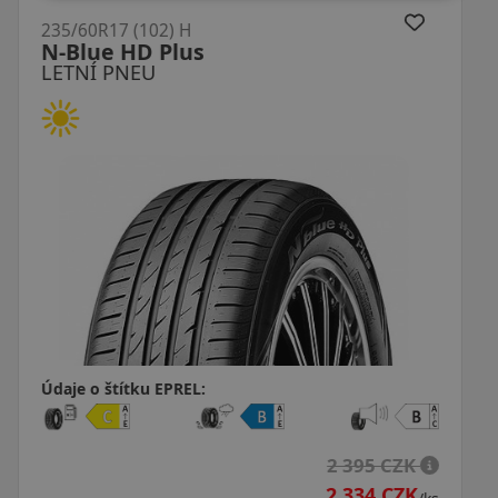
235/60R17 (102) H
H/T02 RXQuest
LETNÍ PNEU
Údaje o štítku EPREL:
 CZK
1 612 CZ
 CZK
1 491 CZ