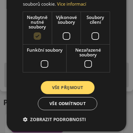
souborů cookie.
Více informací
Nezbytně
Výkonové
Soubory
nutné
soubory
cílení
soubory
Funkční soubory
Nezařazené
soubory
Upozornění! Hodnoty na štítku jsou pouze
informativního charakteru. Mohou být dodány pneumatiky
is EU štítky ve smyslu dosud platné (předchozí) legislativy.
VŠE PŘIJMOUT
Podobné produkty
VŠE ODMÍTNOUT
ZOBRAZIT PODROBNOSTI