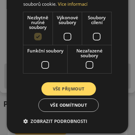
souborů cookie.
Více informací
Nezbytně
Výkonové
Soubory
nutné
soubory
cílení
soubory
Funkční soubory
Nezařazené
soubory
Upozornění! Hodnoty na štítku jsou pouze
informativního charakteru. Mohou být dodány pneumatiky
is EU štítky ve smyslu dosud platné (předchozí) legislativy.
VŠE PŘIJMOUT
Podobné produkty
VŠE ODMÍTNOUT
ZOBRAZIT PODROBNOSTI