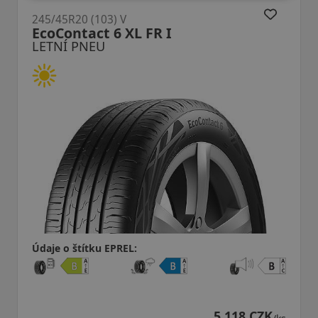
245/45R20 (103) V
HP71 Crugen XL
LETNÍ PNEU
Údaje o štítku EPREL:
5 118 CZK