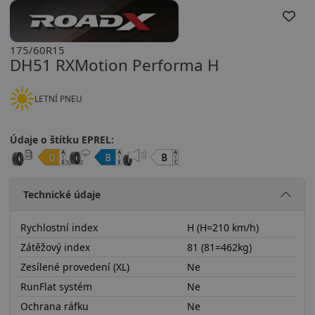
175/60R15
DH51 RXMotion Performa H
LETNÍ PNEU
Údaje o štítku EPREL:
Technické údaje
Rychlostní index
H (H=210 km/h)
Zátěžový index
81 (81=462kg)
Zesílené provedení (XL)
Ne
RunFlat systém
Ne
Ochrana ráfku
Ne