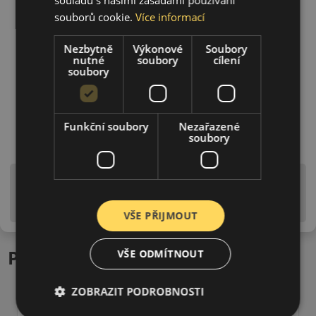
souborů cookie.
Více informací
Nezbytně
Výkonové
Soubory
nutné
soubory
cílení
soubory
Funkční soubory
Nezařazené
soubory
Upozornění! Hodnoty na štítku jsou pouze
informativního charakteru. Mohou být dodány pneumatiky
is EU štítky ve smyslu dosud platné (předchozí) legislativy.
VŠE PŘIJMOUT
Podobné produkty
VŠE ODMÍTNOUT
ZOBRAZIT PODROBNOSTI