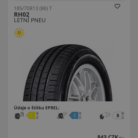
185/70R13 (86) T
TE301 Protract
LETNÍ PNEU
:
Údaje o štítku EPREL:
843 CZK