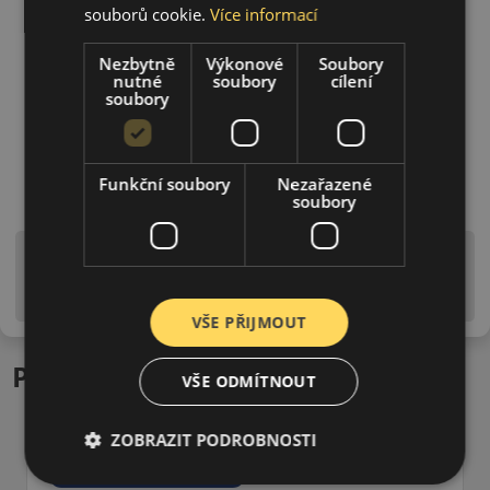
souborů cookie.
Více informací
Nezbytně
Výkonové
Soubory
nutné
soubory
cílení
soubory
Funkční soubory
Nezařazené
soubory
Upozornění! Hodnoty na štítku jsou pouze
informativního charakteru. Mohou být dodány pneumatiky
is EU štítky ve smyslu dosud platné (předchozí) legislativy.
VŠE PŘIJMOUT
Podobné produkty
VŠE ODMÍTNOUT
ZOBRAZIT PODROBNOSTI