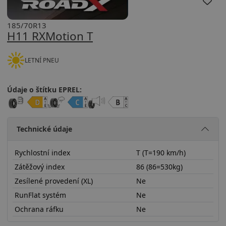
185/70R13
H11 RXMotion T
LETNÍ PNEU
Údaje o štítku EPREL:
Technické údaje
Rychlostní index
T (T=190 km/h)
Zátěžový index
86 (86=530kg)
Zesílené provedení (XL)
Ne
RunFlat systém
Ne
Ochrana ráfku
Ne