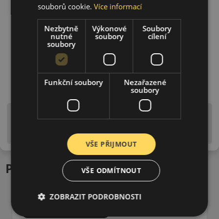
souborů cookie.
Více informací
Nezbytně
Výkonové
Soubory
nutné
soubory
cílení
soubory
Funkční soubory
Nezařazené
soubory
Upozornění! Hodnoty na štítku jsou pouze
informativního charakteru. Mohou být dodány pneumatiky
is EU štítky ve smyslu dosud platné (předchozí) legislativy.
VŠE PŘIJMOUT
Podobné produkty
VŠE ODMÍTNOUT
ZOBRAZIT PODROBNOSTI