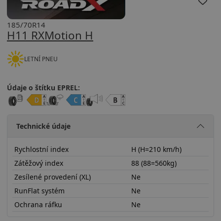
185/70R14
H11 RXMotion H
LETNÍ PNEU
Údaje o štítku EPREL:
Technické údaje
Rychlostní index
H (H=210 km/h)
Zátěžový index
88 (88=560kg)
Zesílené provedení (XL)
Ne
RunFlat systém
Ne
Ochrana ráfku
Ne