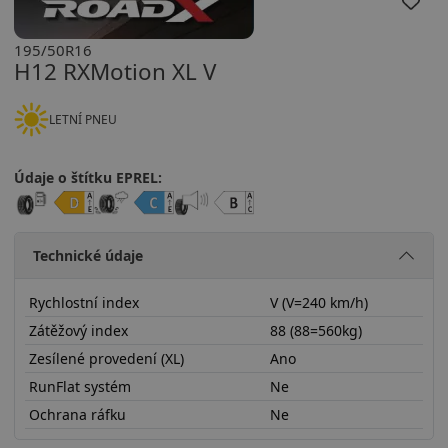
195/50R16
H12 RXMotion XL V
LETNÍ PNEU
Údaje o štítku EPREL:
Technické údaje
Rychlostní index
V (V=240 km/h)
Zátěžový index
88 (88=560kg)
Zesílené provedení (XL)
Ano
RunFlat systém
Ne
Ochrana ráfku
Ne