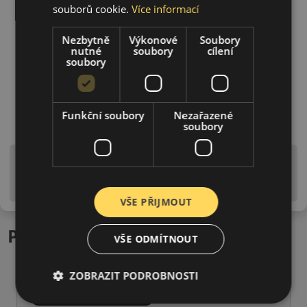
souborů cookie.
Více informací
Nezbytně
Výkonové
Soubory
nutné
soubory
cílení
soubory
Funkční soubory
Nezařazené
soubory
Upozornění! Hodnoty na štítku jsou pouze
informativního charakteru. Mohou být dodány pneumatiky
is EU štítky ve smyslu dosud platné (předchozí) legislativy.
VŠE PŘIJMOUT
Podobné produkty
VŠE ODMÍTNOUT
ZOBRAZIT PODROBNOSTI