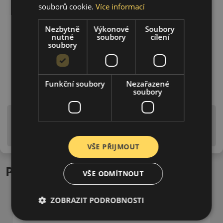
souborů cookie.
Více informací
Nezbytně
Výkonové
Soubory
nutné
soubory
cílení
soubory
Funkční soubory
Nezařazené
soubory
Upozornění! Hodnoty na štítku jsou pouze
informativního charakteru. Mohou být dodány pneumatiky
is EU štítky ve smyslu dosud platné (předchozí) legislativy.
VŠE PŘIJMOUT
Podobné produkty
VŠE ODMÍTNOUT
ZOBRAZIT PODROBNOSTI