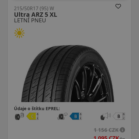
215/50R17 (95) W
U11 RXMotion XL
LETNÍ PNEU
Údaje o štítku EPREL:
1 156 CZK
1 095 CZK