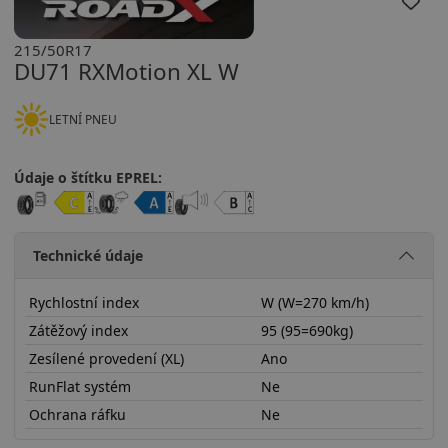
215/50R17
DU71 RXMotion XL W
LETNÍ PNEU
Údaje o štítku EPREL:
Technické údaje
Rychlostní index
W (W=270 km/h)
Zátěžový index
95 (95=690kg)
Zesílené provedení (XL)
Ano
RunFlat systém
Ne
Ochrana ráfku
Ne