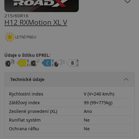
215/60R16
H12 RXMotion XL V
LETNÍ PNEU
Údaje o štítku EPREL:
Technické údaje
Rychlostní index
V (V=240 km/h)
Zátěžový index
99 (99=775kg)
Zesílené provedení (XL)
Ano
RunFlat systém
Ne
Ochrana ráfku
Ne