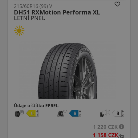
215/60R16 (95) V
n Performa XL
H12 RXMotion
LETNÍ PNEU
:
Údaje o štítku EPREL:
1 220 CZK
1 158 CZK
/ks