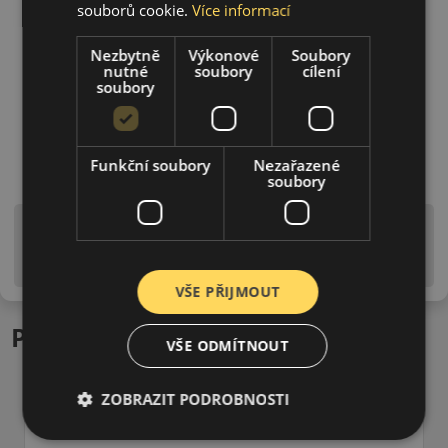
souborů cookie.
Více informací
Nezbytně
Výkonové
Soubory
nutné
soubory
cílení
soubory
Funkční soubory
Nezařazené
soubory
Upozornění! Hodnoty na štítku jsou pouze
informativního charakteru. Mohou být dodány pneumatiky
is EU štítky ve smyslu dosud platné (předchozí) legislativy.
VŠE PŘIJMOUT
Podobné produkty
VŠE ODMÍTNOUT
ZOBRAZIT PODROBNOSTI