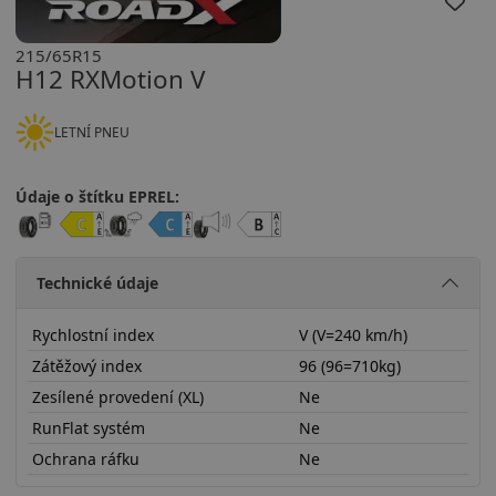
215/65R15
H12 RXMotion V
LETNÍ PNEU
Údaje o štítku EPREL:
Technické údaje
Rychlostní index
V (V=240 km/h)
Zátěžový index
96 (96=710kg)
Zesílené provedení (XL)
Ne
RunFlat systém
Ne
Ochrana ráfku
Ne