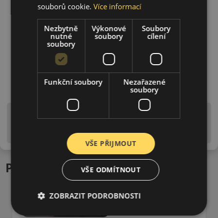
souborů cookie.
Více informací
Nezbytně
Výkonové
Soubory
nutné
soubory
cílení
soubory
Funkční soubory
Nezařazené
soubory
Upozornění! Hodnoty na štítku jsou pouze
informativního charakteru. Mohou být dodány pneumatiky
is EU štítky ve smyslu dosud platné (předchozí) legislativy.
VŠE PŘIJMOUT
Podobné produkty
VŠE ODMÍTNOUT
ZOBRAZIT PODROBNOSTI