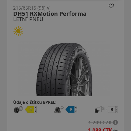
215/65R15 (96) V
DH51 RXMotion Performa
LETNÍ PNEU
Údaje o štítku EPREL:
1 209 CZK
1 088 CZK