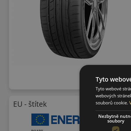
Tyto webové
Tyto webové strán
webových stránek
EU - štítek
souborů cookie.
Nezbytně nutn
soubory