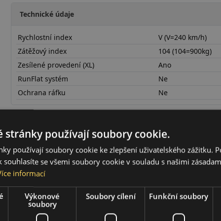
Technické údaje
Rychlostní index
V (V=240 km/h)
Zátěžový index
104 (104=900kg)
Zesílené provedení (XL)
Ano
RunFlat systém
Ne
Ochrana ráfku
Ne
24550R18VU11X
 stránky používají soubory cookie.
ky používají soubory cookie ke zlepšení uživatelského zážitku. 
 souhlasíte se všemi soubory cookie v souladu s našimi zásadam
Více informací
é
Výkonové
Soubory cílení
Funkční soubory
soubory