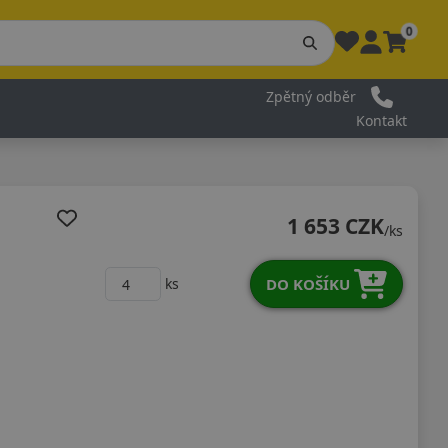
0
Zpětný odběr
Kontakt
1 653 CZK
/ks
DO KOŠÍKU
ks