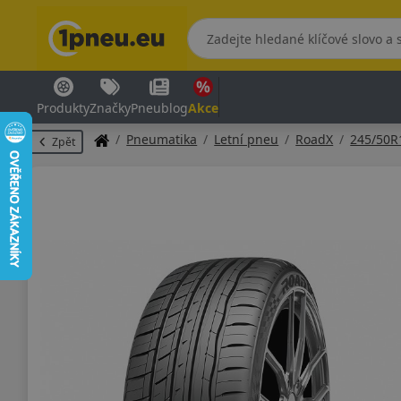
Produkty
Značky
Pneublog
Akce
Pneumatika
Letní pneu
RoadX
245/50R
Zpět