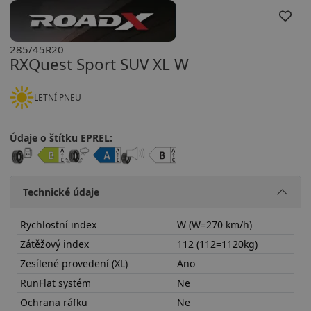
285/45R20
RXQuest Sport SUV XL W
LETNÍ PNEU
Údaje o štítku EPREL:
Technické údaje
Rychlostní index
W (W=270 km/h)
Zátěžový index
112 (112=1120kg)
Zesílené provedení (XL)
Ano
RunFlat systém
Ne
Ochrana ráfku
Ne