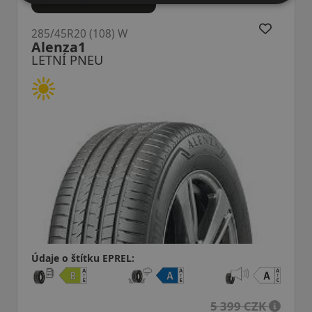
285/45R20 (112) W
Proxes ST3 XL
LETNÍ PNEU
Údaje o štítku EPREL:
5 399 CZK