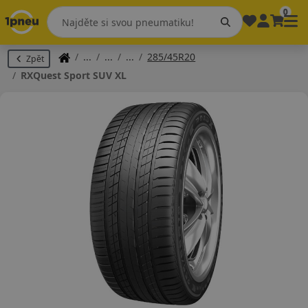
0
285/45R20
Zpět
RXQuest Sport SUV XL