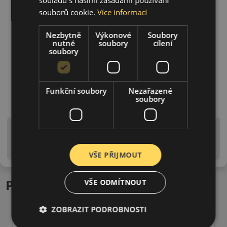
souborů cookie.
Více informací
Nezbytně
Výkonové
Soubory
nutné
soubory
cílení
soubory
Funkční soubory
Nezařazené
soubory
Upozornění! Hodnoty na štítku jsou pouze
informativního charakteru. Mohou být dodány pneumatiky
is EU štítky ve smyslu dosud platné (předchozí) legislativy.
VŠE PŘIJMOUT
Podobné produkty
VŠE ODMÍTNOUT
ZOBRAZIT PODROBNOSTI