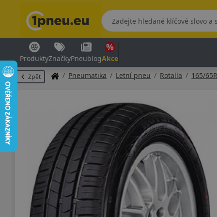
Produkty
Značky
Pneublog
Akce
Pneumatika
Letní pneu
Rotalla
165/65
Zpět