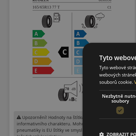
Tyto webové
Tyto webové strán
webových stránek
souborů cookie.
Nezbytně nutn
soubory
Upozornění! Hodnoty na štítku jsou pouze
informativního charakteru. Mohou být dodány
pneumatiky is EU štítky ve smyslu dosud platné
ZOBRAZIT P