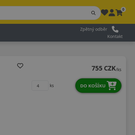
0
Zpětný odběr
Kontakt
755 CZK
/ks
DO KOŠÍKU
ks