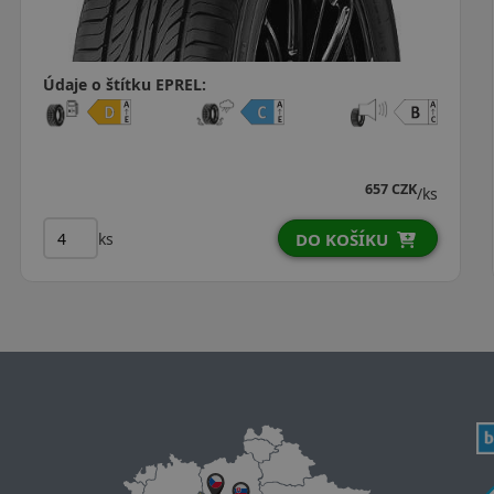
Údaje o štítku EPREL:
657 CZK
/ks
ks
DO KOŠÍKU