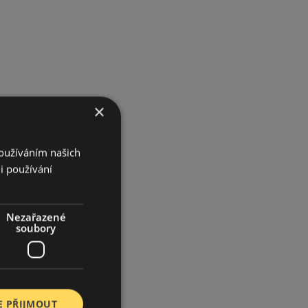
×
Používáním našich
i používání
Nezařazené
soubory
E PŘIJMOUT