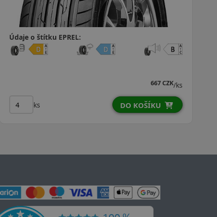
Údaje o štítku EPREL:
667 CZK
/ks
ks
DO KOŠÍKU