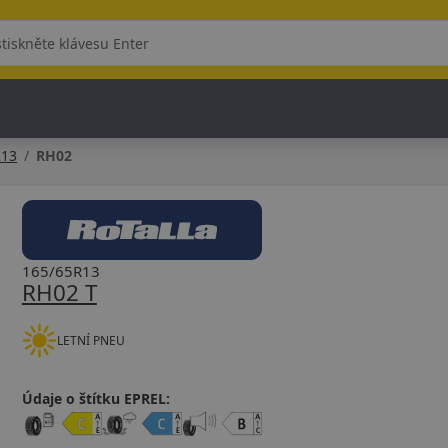
R13
RH02
165/65R13
RH02 T
LETNÍ PNEU
Údaje o štítku EPREL: