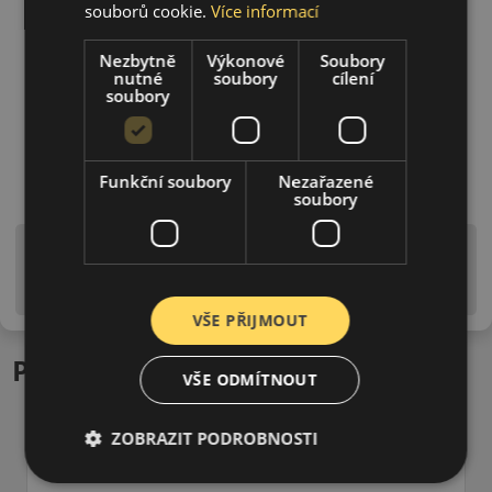
souborů cookie.
Více informací
Nezbytně
Výkonové
Soubory
nutné
soubory
cílení
soubory
Funkční soubory
Nezařazené
soubory
Upozornění! Hodnoty na štítku jsou pouze
informativního charakteru. Mohou být dodány pneumatiky
is EU štítky ve smyslu dosud platné (předchozí) legislativy.
VŠE PŘIJMOUT
Podobné produkty
VŠE ODMÍTNOUT
ZOBRAZIT PODROBNOSTI