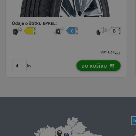
tku EPREL:
Údaje o štítku
901 CZK
/ks
ks
DO KOŠÍKU