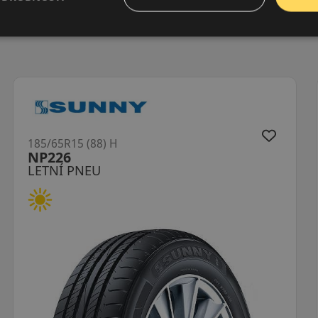
(88) H
185/65R15 (92
DH51 RXMo
EU
LETNÍ PNEU