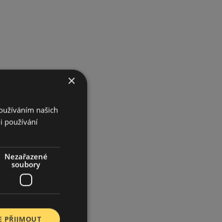
×
Používáním našich
i používání
Nezařazené
soubory
E PŘIJMOUT