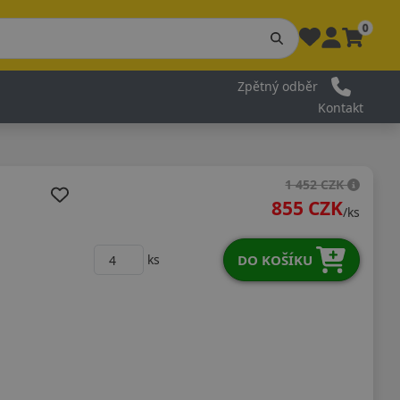
0
Zpětný odběr
Kontakt
1 452 CZK
855 CZK
/ks
DO KOŠÍKU
ks