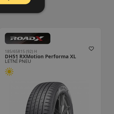
) H
185/65R15 (88) 
tion Performa XL
KH27 Ecowin
LETNÍ PNEU