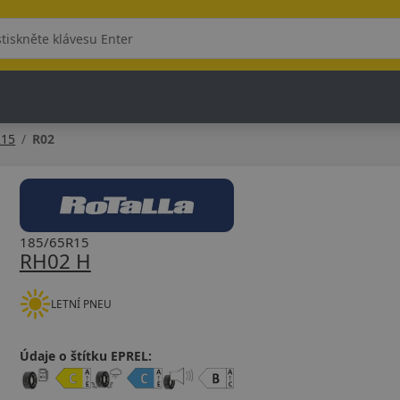
R15
R02
185/65R15
RH02 H
LETNÍ PNEU
Údaje o štítku EPREL: