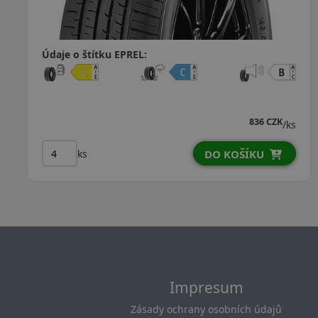
štítku EPREL:
Údaje o ští
836 CZK
/ks
s
ks
DO KOŠÍKU
Impresum
Zásady ochrany osobních údajů