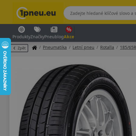
Produkty
Značky
Pneublog
Akce
Pneumatika
Letní pneu
Rotalla
185/65
Zpět