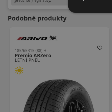
(předchozí) legislativy.
Podobné produkty
5 (88) H
185/65R15 
o ARZero
NP226
PNEU
LETNÍ PN