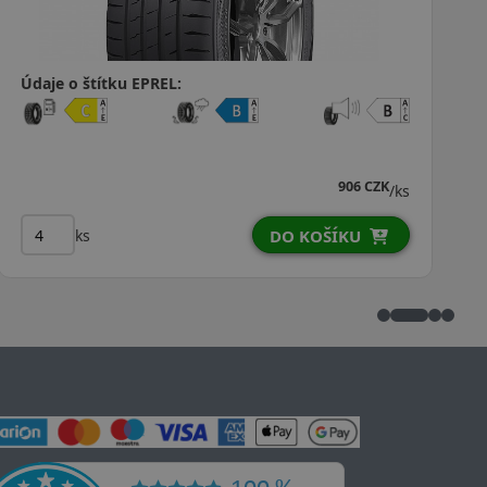
 EPREL:
Údaje o štítku EP
906 CZK
/ks
ks
DO KOŠÍKU