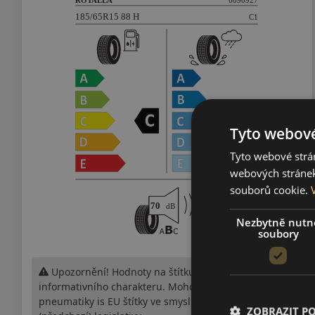
Tyto webové
Tyto webové strán
webových stránek
souborů cookie.
Nezbytně nutn
soubory
Upozornění! Hodnoty na štítku jsou pouze
informativního charakteru. Mohou být dodány
pneumatiky is EU štítky ve smyslu dosud platné
ZOBRAZIT P