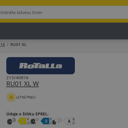
R16
RU01 XL
215/40R16
RU01 XL W
LETNÍ PNEU
Údaje o štítku EPREL: