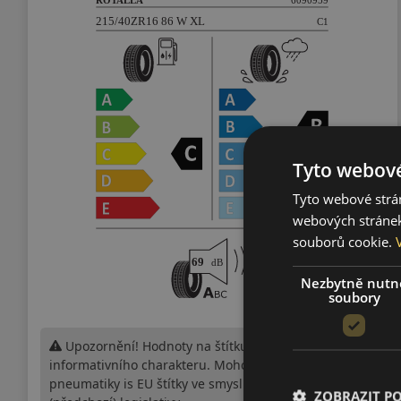
Tyto webové
Tyto webové strán
webových stránek
souborů cookie.
Nezbytně nutn
soubory
Upozornění! Hodnoty na štítku jsou pouze
informativního charakteru. Mohou být dodány
pneumatiky is EU štítky ve smyslu dosud platné
ZOBRAZIT P