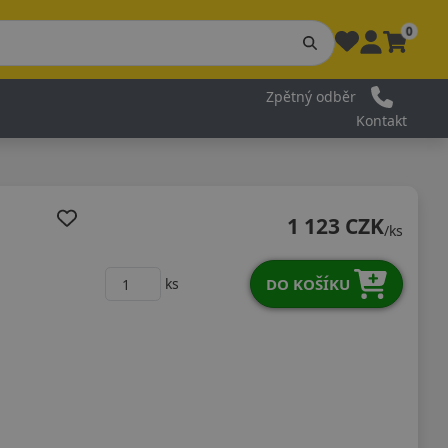
0
Zpětný odběr
Kontakt
1 123 CZK
/ks
DO KOŠÍKU
ks