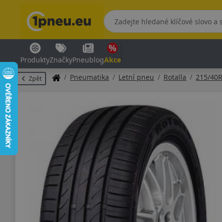
Produkty
Značky
Pneublog
Akce
Pneumatika
Letní pneu
Rotalla
215/40
Zpět