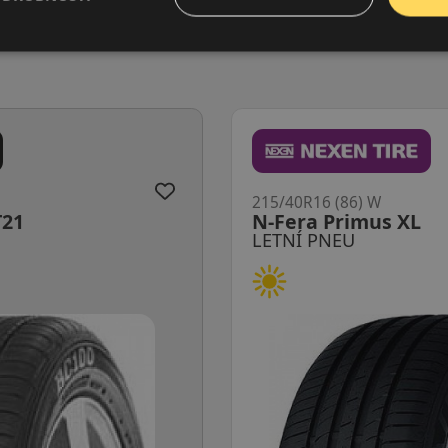
215/40R16 (86) W
T21
N-Fera Primus XL
LETNÍ PNEU