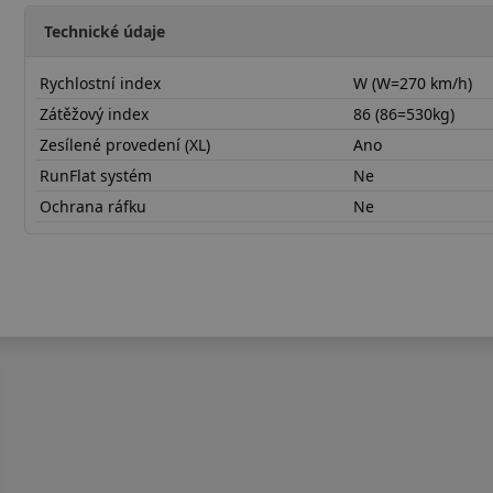
Technické údaje
Rychlostní index
W (W=270 km/h)
Zátěžový index
86 (86=530kg)
Zesílené provedení (XL)
Ano
RunFlat systém
Ne
Ochrana ráfku
Ne
21540R16WRU01X