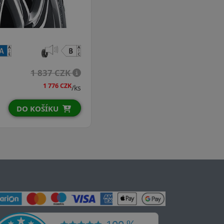
1 837 CZK
1 776 CZK
/ks
DO KOŠÍKU