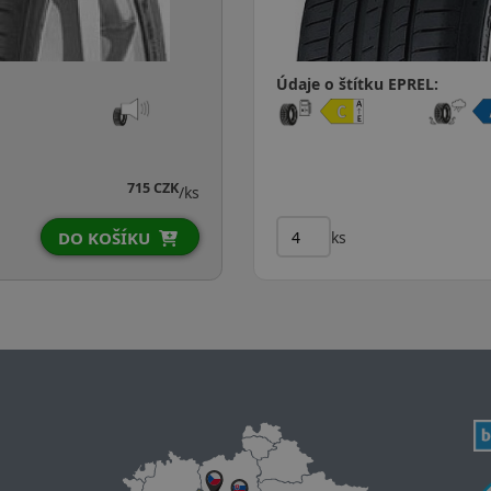
Údaje o štítku EPREL:
715 CZK
/ks
ks
DO KOŠÍKU