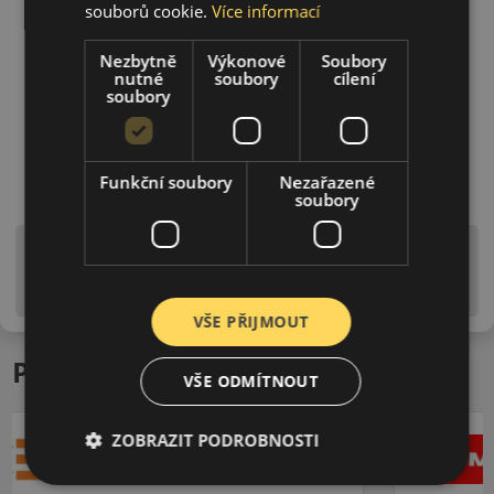
souborů cookie.
Více informací
Nezbytně
Výkonové
Soubory
nutné
soubory
cílení
soubory
Funkční soubory
Nezařazené
soubory
Upozornění! Hodnoty na štítku jsou pouze
informativního charakteru. Mohou být dodány pneumatiky
is EU štítky ve smyslu dosud platné (předchozí) legislativy.
VŠE PŘIJMOUT
Podobné produkty
VŠE ODMÍTNOUT
ZOBRAZIT PODROBNOSTI