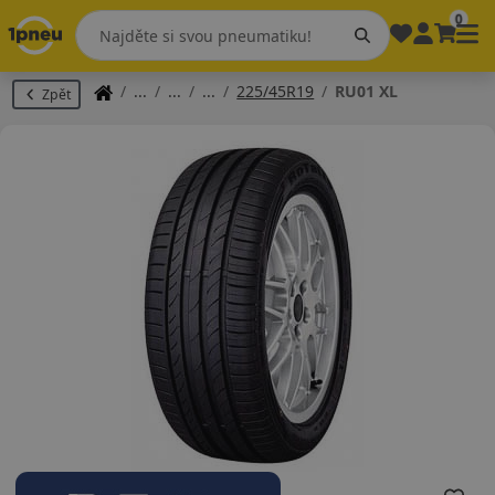
0
225/45R19
RU01 XL
Zpět