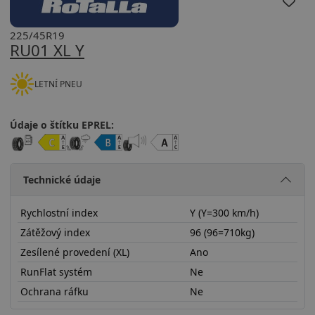
225/45R19
RU01 XL Y
LETNÍ PNEU
Údaje o štítku EPREL:
Technické údaje
Rychlostní index
Y (Y=300 km/h)
Zátěžový index
96 (96=710kg)
Zesílené provedení (XL)
Ano
RunFlat systém
Ne
Ochrana ráfku
Ne