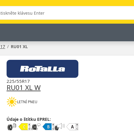
R17
RU01 XL
225/55R17
RU01 XL W
LETNÍ PNEU
Údaje o štítku EPREL: