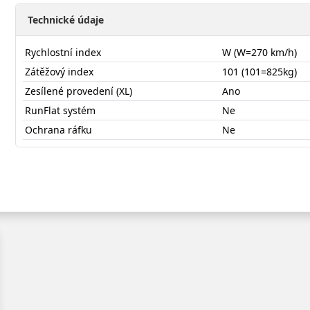
Technické údaje
Rychlostní index
W (W=270 km/h)
Zátěžový index
101 (101=825kg)
Zesílené provedení (XL)
Ano
RunFlat systém
Ne
Ochrana ráfku
Ne
22555R17WRU01X