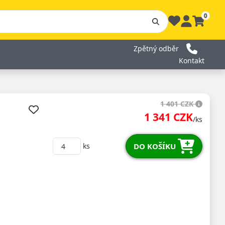
0
Zpětný odběr
Kontakt
1 401 CZK
1 341 CZK
/ks
DO KOŠÍKU
ks