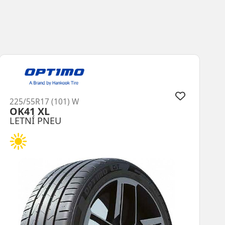
225/55R17 (97) W
EcoContact 6 *
LETNÍ PNEU