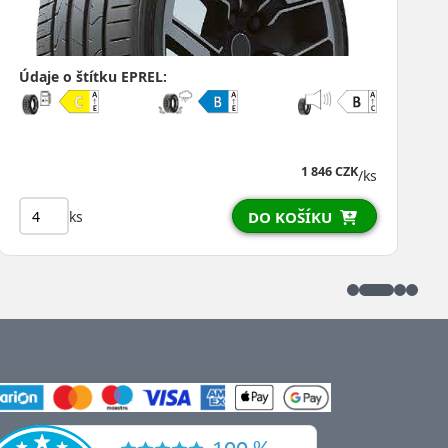
Údaje o štítku EPREL:
3 248 CZK
/ks
ks
DO KOŠÍKU