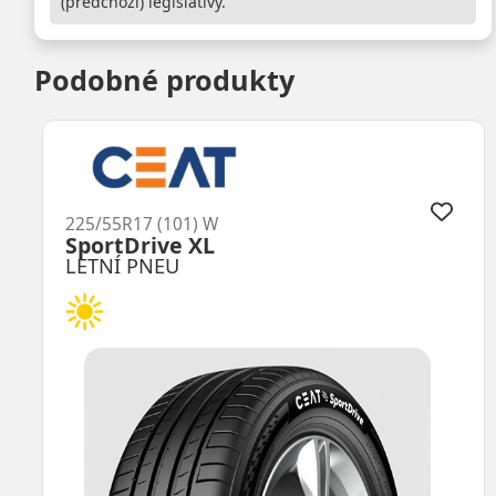
(předchozí) legislativy.
Podobné produkty
225/55R17 (101) W
ES31 Ecowing XL
LETNÍ PNEU