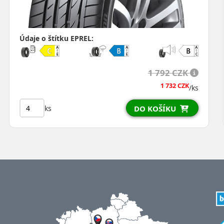
Údaje o štítku EPREL:
2 474 CZK
2 414 CZK
/ks
ks
DO KOŠÍKU