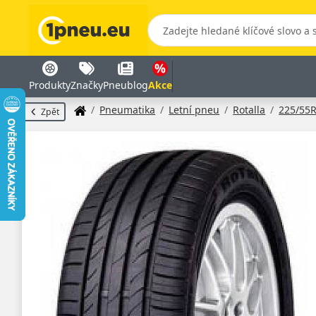
Produkty
Značky
Pneublog
Akce
Pneumatika
Letní pneu
Rotalla
225/55
Zpět