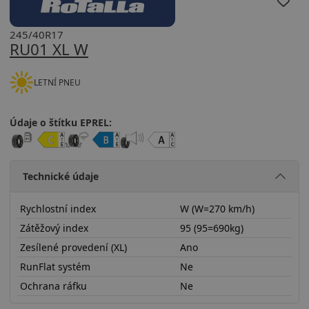
245/40R17
RU01 XL W
LETNÍ PNEU
Údaje o štítku EPREL:
Technické údaje
Rychlostní index
W (W=270 km/h)
Zátěžový index
95 (95=690kg)
Zesílené provedení (XL)
Ano
RunFlat systém
Ne
Ochrana ráfku
Ne