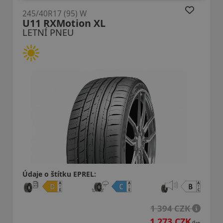
245/40R17 (95) W
U11 RXMotion XL
LETNÍ PNEU
Údaje o štítku EPREL:
1 394 CZK
1 273 CZK