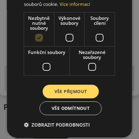
souborů cookie.
Více informací
Nezbytně
Výkonové
Soubory
nutné
soubory
cílení
soubory
Funkční soubory
Nezařazené
soubory
Upozornění! Hodnoty na štítku jsou pouze
informativního charakteru. Mohou být dodány pneumatiky
is EU štítky ve smyslu dosud platné (předchozí) legislativy.
VŠE PŘIJMOUT
Podobné produkty
VŠE ODMÍTNOUT
ZOBRAZIT PODROBNOSTI