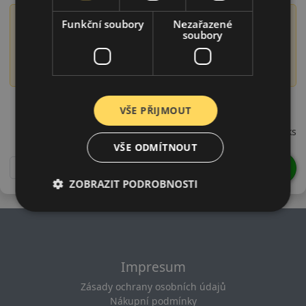
Význam označení DOT
Funkční soubory
Nezařazené
soubory
Číslo DOT obsahuje informaci o době výroby pneumatiky,
konkrétně o roce a týdnu výroby. Například DOT 1522
označuje pneumatiku vyrobenou ve 15. týdnu roku 2022.
24565R17TAT0D21
VŠE PŘIJMOUT
714 CZK
/ks
VŠE ODMÍTNOUT
DO KOŠÍKU
ks
ZOBRAZIT PODROBNOSTI
Impresum
Zásady ochrany osobních údajů
Nákupní podmínky