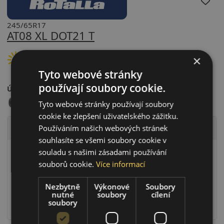
245/65R17
AT08 XL DOT21 T
×
LETNÍ PNEU
Tyto webové stránky
používají soubory cookie.
Údaje o štítku EPREL:
Tyto webové stránky používají soubory
cookie ke zlepšení uživatelského zážitku.
Technické údaje
Používáním našich webových stránek
souhlasíte se všemi soubory cookie v
Rychlostní index
T (T=190 km/h)
souladu s našimi zásadami používání
souborů cookie.
Více informací
Zátěžový index
111 (111=1090kg)
Zesílené provedení (XL)
Ano
Nezbytně
Výkonové
Soubory
RunFlat systém
Ne
nutné
soubory
cílení
soubory
Ochrana ráfku
Ne