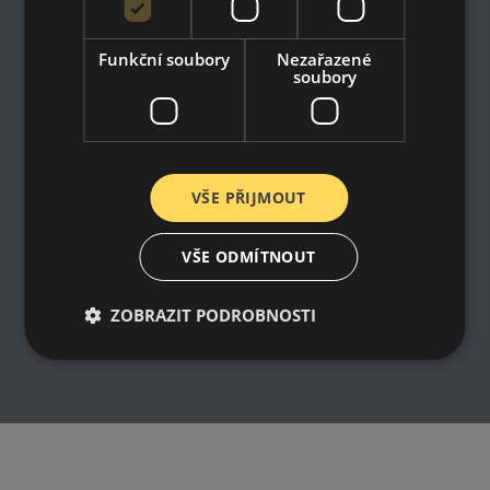
Impresum
Dodací a platební podmínky
Online prohlášení o odstoupení od smlouvy
Funkční soubory
Nezařazené
soubory
VŠE PŘIJMOUT
VŠE ODMÍTNOUT
ZOBRAZIT PODROBNOSTI