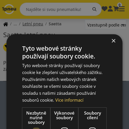
0
Letní pneu
Saetta
Saetta letní pneu
×
Změnit filtr
Tyto webové stránky
Letní
Akční produkty
používají soubory cookie.
Produkty splňující kritéria vyhledávání nejsou
Tyto webové stránky používají soubory
zahrnuty v naší nabídce
cookie ke zlepšení uživatelského zážitku.
Používáním našich webových stránek
souhlasíte se všemi soubory cookie v
souladu s našimi zásadami používání
souborů cookie.
Více informací
Impresum
Nezbytně
Výkonové
Soubory
Zásady ochrany osobních údajů
nutné
soubory
cílení
Nákupní podmínky
soubory
Kontakt