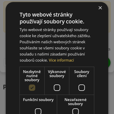
×
Význam označení DOT
Tyto webové stránky
Číslo DOT obsahuje informaci o době výroby pneumatiky,
používají soubory cookie.
konkrétně o roce a týdnu výroby. Například DOT 1522
označuje pneumatiku vyrobenou ve 15. týdnu roku 2022.
Tyto webové stránky používají soubory
cookie ke zlepšení uživatelského zážitku.
14565R15TBC1D22
Používáním našich webových stránek
795 CZK
souhlasíte se všemi soubory cookie v
/ks
souladu s našimi zásadami používání
souborů cookie.
Více informací
DO KOŠÍKU
ks
Nezbytně
Výkonové
Soubory
nutné
soubory
cílení
soubory
Podobné produkty
Funkční soubory
Nezařazené
soubory