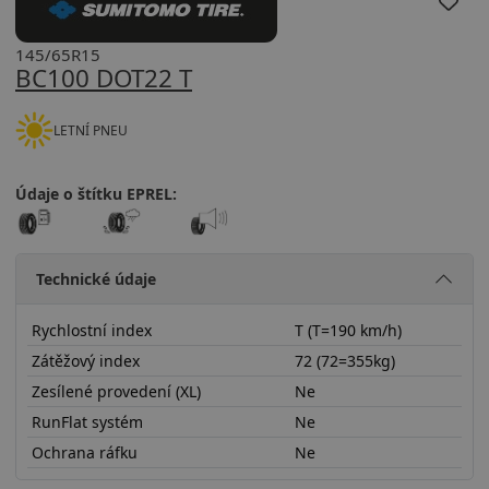
145/65R15
BC100 DOT22 T
LETNÍ PNEU
Údaje o štítku EPREL:
Technické údaje
Rychlostní index
T (T=190 km/h)
Zátěžový index
72 (72=355kg)
Zesílené provedení (XL)
Ne
RunFlat systém
Ne
Ochrana ráfku
Ne