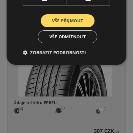
145/65R15 (72) T
N-Blue HD Plus DOT21
LETNÍ PNEU
VŠE PŘIJMOUT
VŠE ODMÍTNOUT
ZOBRAZIT PODROBNOSTI
Údaje o štítku EPREL:
397 CZK
/ks