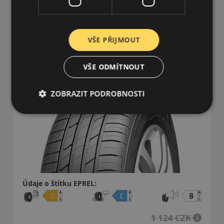
205/50R15 (89) V
H12 RXMotion XL
VŠE PŘIJMOUT
LETNÍ PNEU
VŠE ODMÍTNOUT
ZOBRAZIT PODROBNOSTI
Údaje o štítku EPREL:
1 124 CZK