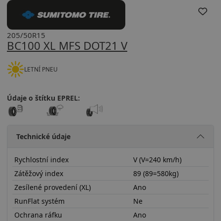
205/50R15
BC100 XL MFS DOT21 V
LETNÍ PNEU
Údaje o štítku EPREL:
Technické údaje
Rychlostní index
V (V=240 km/h)
Zátěžový index
89 (89=580kg)
Zesílené provedení (XL)
Ano
RunFlat systém
Ne
Ochrana ráfku
Ano