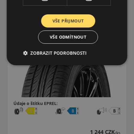
225/60R16 (102) V
ZE310EC XL DOT22
LETNÍ PNEU
VŠE PŘIJMOUT
VŠE ODMÍTNOUT
ZOBRAZIT PODROBNOSTI
Údaje o štítku EPREL:
1 244 CZK
/ks