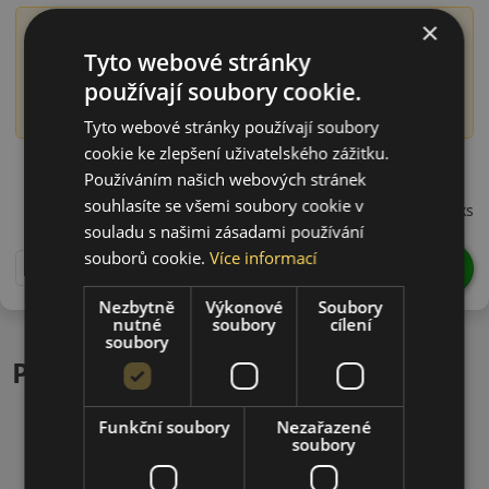
×
Význam označení DOT
Tyto webové stránky
Číslo DOT obsahuje informaci o době výroby pneumatiky,
používají soubory cookie.
konkrétně o roce a týdnu výroby. Například DOT 1522
označuje pneumatiku vyrobenou ve 15. týdnu roku 2022.
Tyto webové stránky používají soubory
cookie ke zlepšení uživatelského zážitku.
22560R16VBC1D22
Používáním našich webových stránek
795 CZK
souhlasíte se všemi soubory cookie v
/ks
souladu s našimi zásadami používání
souborů cookie.
Více informací
DO KOŠÍKU
ks
Nezbytně
Výkonové
Soubory
nutné
soubory
cílení
soubory
Podobné produkty
Funkční soubory
Nezařazené
soubory