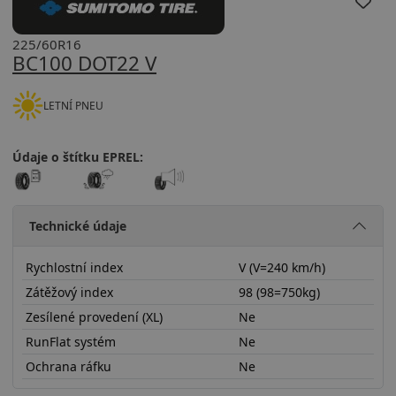
225/60R16
BC100 DOT22 V
LETNÍ PNEU
Údaje o štítku EPREL:
Technické údaje
Rychlostní index
V (V=240 km/h)
Zátěžový index
98 (98=750kg)
Zesílené provedení (XL)
Ne
RunFlat systém
Ne
Ochrana ráfku
Ne