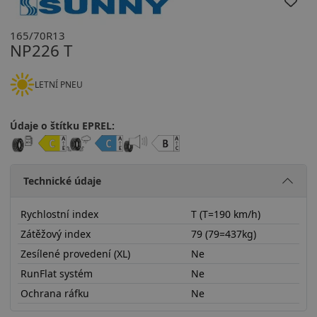
165/70R13
NP226 T
LETNÍ PNEU
Údaje o štítku EPREL:
Technické údaje
Rychlostní index
T (T=190 km/h)
Zátěžový index
79 (79=437kg)
Zesílené provedení (XL)
Ne
RunFlat systém
Ne
Ochrana ráfku
Ne