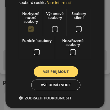
souborů cookie.
Více informací
Nezbytně
Výkonové
Soubory
nutné
soubory
cílení
soubory
Funkční soubory
Nezařazené
soubory
Upozornění! Hodnoty na štítku jsou pouze
informativního charakteru. Mohou být dodány pneumatiky
is EU štítky ve smyslu dosud platné (předchozí) legislativy.
VŠE PŘIJMOUT
Podobné produkty
VŠE ODMÍTNOUT
ZOBRAZIT PODROBNOSTI