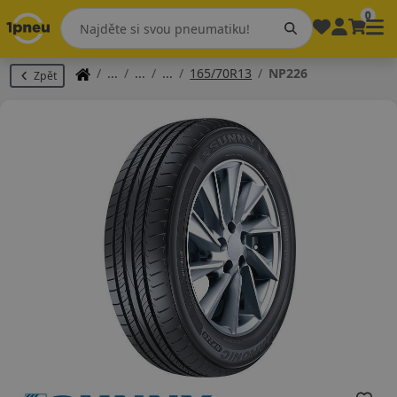
0
165/70R13
NP226
Zpět