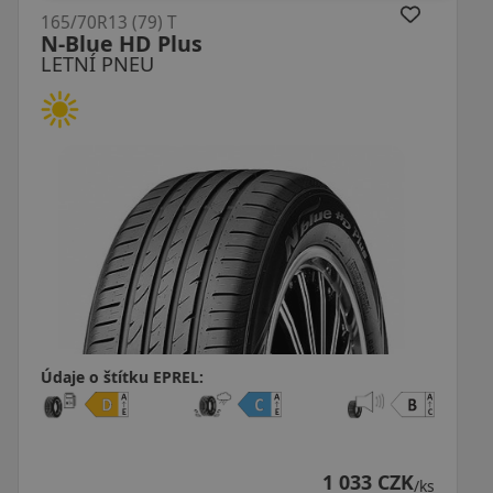
165/70R13 (79) T
ES31 Ecowing
LETNÍ PNEU
Údaje o štítku EPREL:
ZK
1 096 CZK
/ks