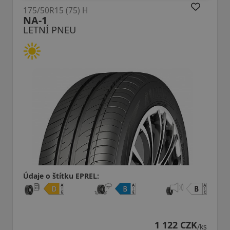
175/50R15 (75) H
ES31 Ecowing
LETNÍ PNEU
Údaje o štítku EPREL:
1 122 CZK
/ks