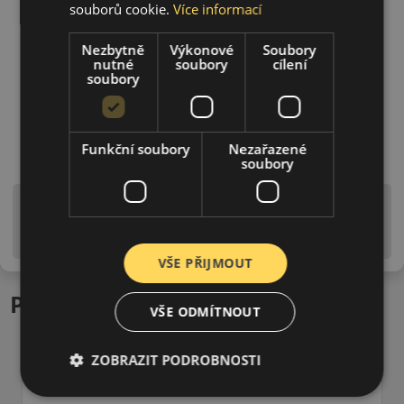
souborů cookie.
Více informací
Nezbytně
Výkonové
Soubory
nutné
soubory
cílení
soubory
Funkční soubory
Nezařazené
soubory
Upozornění! Hodnoty na štítku jsou pouze
informativního charakteru. Mohou být dodány pneumatiky
is EU štítky ve smyslu dosud platné (předchozí) legislativy.
VŠE PŘIJMOUT
Podobné produkty
VŠE ODMÍTNOUT
ZOBRAZIT PODROBNOSTI