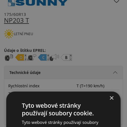
175/60R13
NP203 T
LETNÍ PNEU
Údaje o štítku EPREL:
Technické údaje
Rychlostní index
T (T=190 km/h)
Zátěžový index
77 (77=412kg)
×
Zesílené provedení (XL)
Ne
Tyto webové stránky
RunFlat systém
Ne
používají soubory cookie.
Ochrana ráfku
Ne
Tyto webové stránky používají soubory