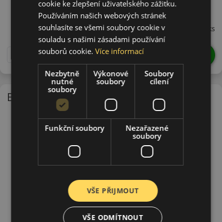
cookie ke zlepšení uživatelského zážitku.
17560R13TNP203
Používáním našich webových stránek
699 CZK
souhlasíte se všemi soubory cookie v
/ks
souladu s našimi zásadami používání
souborů cookie.
Více informací
DO KOŠÍKU
ks
Nezbytně
Výkonové
Soubory
nutné
soubory
cílení
soubory
EU - štítek
Funkční soubory
Nezařazené
soubory
VŠE PŘIJMOUT
VŠE ODMÍTNOUT