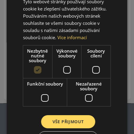
Tyto webové stránky používají soubory
cookie ke zlepšení uživatelského zážitku.
Používáním našich webových stránek
souhlasíte se všemi soubory cookie v
souladu s našimi zásadami používání
souborů cookie.
Více informací
Údaje o štítku EPREL:
Nezbytně
Výkonové
Soubory
nutné
soubory
cílení
soubory
800 CZK
/ks
Funkční soubory
Nezařazené
soubory
ks
DO KOŠÍKU
VŠE PŘIJMOUT
Impresum