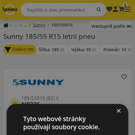
0
Sunny
185/55R15
Sunny 185/55 R15 letní pneu
Změnit filtr
Šířka: 185
Výška: 55
Průměr: 15
185/55R15 (82) V
NP226
×
LETNÍ PNEU
Tyto webové stránky
používají soubory cookie.