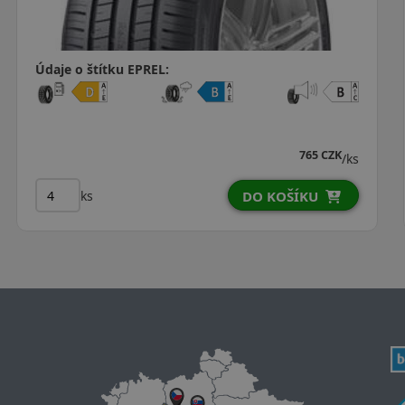
Údaje o štítku EPREL:
1 084 CZK
1
/ks
ks
OŠÍKU
DO KOŠ