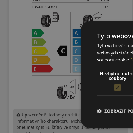
Tyto webové
Tyto webové strán
webových stránek
souborů cookie.
Nezbytně nutn
soubory
ZOBRAZIT P
Upozornění! Hodnoty na štítku jsou pouze
informativního charakteru. Mohou být dodány
pneumatiky is EU štítky ve smyslu dosud platné