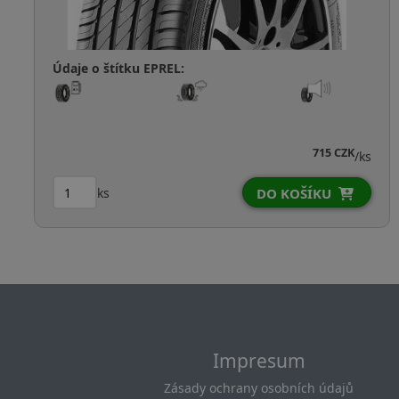
Údaje o štítku EPREL:
1 199 CZK
1 039 CZK
/ks
ks
 KOŠÍKU
DO K
Impresum
Zásady ochrany osobních údajů