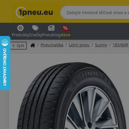
Produkty
Značky
Pneublog
Akce
Pneumatika
Letní pneu
Sunny
185/60R
Zpět