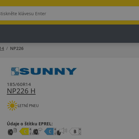
14
NP226
185/60R14
NP226 H
LETNÍ PNEU
Údaje o štítku EPREL: