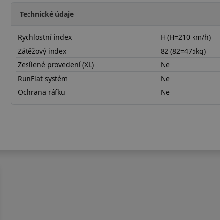
Technické údaje
Rychlostní index
H (H=210 km/h)
Zátěžový index
82 (82=475kg)
Zesílené provedení (XL)
Ne
RunFlat systém
Ne
Ochrana ráfku
Ne
18560R14HNP226