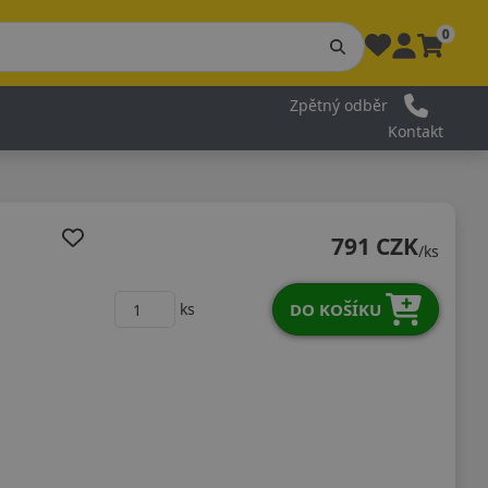
0
Zpětný odběr
Kontakt
791 CZK
/ks
DO KOŠÍKU
ks