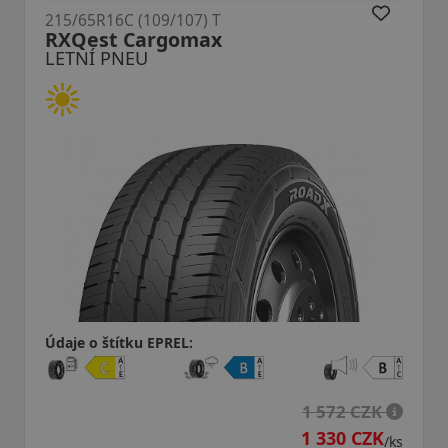
5/65R16C (109/107) T
215/6
XQest Cargomax
TV7
ETNÍ PNEU
LET
aje o štítku EPREL:
Údaje
1 572 CZK
1 330 CZK
/ks