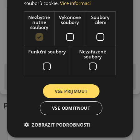
souborů cookie.
Více informací
Nezbytně
Výkonové
Soubory
nutné
soubory
cílení
soubory
Funkční soubory
Nezařazené
soubory
Upozornění! Hodnoty na štítku jsou pouze
informativního charakteru. Mohou být dodány pneumatiky
is EU štítky ve smyslu dosud platné (předchozí) legislativy.
VŠE PŘIJMOUT
Podobné produkty
VŠE ODMÍTNOUT
ZOBRAZIT PODROBNOSTI