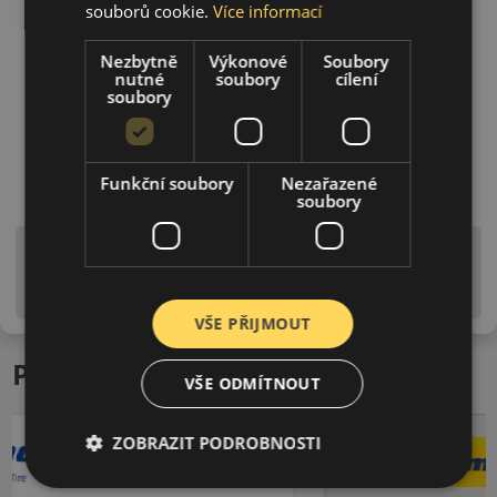
souborů cookie.
Více informací
Nezbytně
Výkonové
Soubory
nutné
soubory
cílení
soubory
Funkční soubory
Nezařazené
soubory
Upozornění! Hodnoty na štítku jsou pouze
informativního charakteru. Mohou být dodány pneumatiky
is EU štítky ve smyslu dosud platné (předchozí) legislativy.
VŠE PŘIJMOUT
Podobné produkty
VŠE ODMÍTNOUT
ZOBRAZIT PODROBNOSTI