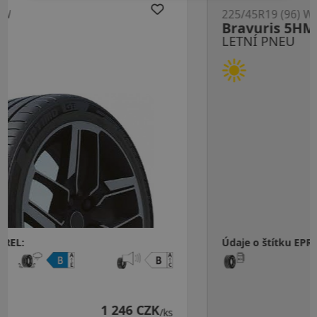
225/45R19 (96) W
Bravuris 5HM XL FR DOT22
LETNÍ PNEU
Údaje o štítku EPREL:
1 581 CZK
/ks