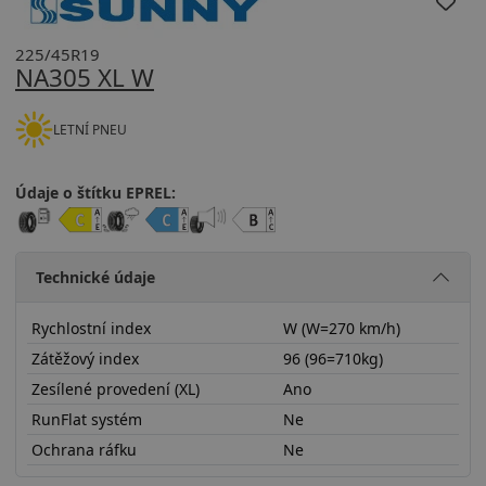
225/45R19
NA305 XL W
LETNÍ PNEU
Údaje o štítku EPREL:
Technické údaje
Rychlostní index
W (W=270 km/h)
Zátěžový index
96 (96=710kg)
Zesílené provedení (XL)
Ano
RunFlat systém
Ne
Ochrana ráfku
Ne