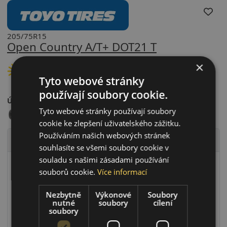
205/75R15
Open Country A/T+ DOT21 T
×
LETNÍ PNEU
Tyto webové stránky
používají soubory cookie.
Údaje o štítku EPREL:
Tyto webové stránky používají soubory
cookie ke zlepšení uživatelského zážitku.
Používáním našich webových stránek
Technické údaje
souhlasíte se všemi soubory cookie v
souladu s našimi zásadami používání
Rychlostní index
T (T=190 km/h)
souborů cookie.
Více informací
Zátěžový index
97 (97=730kg)
Zesílené provedení (XL)
Ne
Nezbytně
Výkonové
Soubory
nutné
soubory
cílení
RunFlat systém
Ne
soubory
Ochrana ráfku
Ne