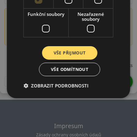
Funkční soubory
Nezařazené
Význam označení DOT
soubory
Číslo DOT obsahuje informaci o době výroby pneumatiky,
konkrétně o roce a týdnu výroby. Například DOT 1522
označuje pneumatiku vyrobenou ve 15. týdnu roku 2022.
20575R15TOPAD21
VŠE PŘIJMOUT
955 CZK
/ks
VŠE ODMÍTNOUT
DO KOŠÍKU
ks
ZOBRAZIT PODROBNOSTI
Impresum
Zásady ochrany osobních údajů