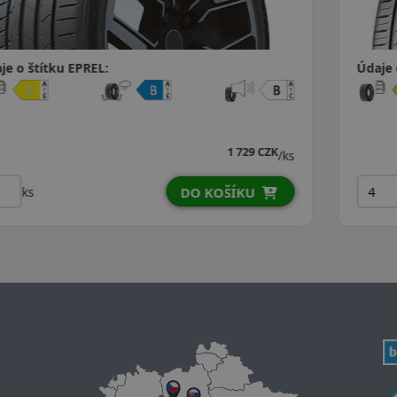
Údaje o štítku EPREL:
1 951 CZK
/ks
ks
DO KOŠÍKU