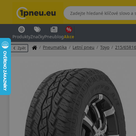
Produkty
Značky
Pneublog
Akce
Pneumatika
Letní pneu
Toyo
215/65R1
Zpět