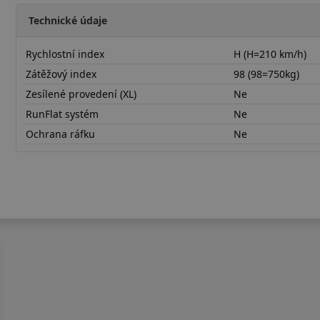
Technické údaje
Rychlostní index
H (H=210 km/h)
Zátěžový index
98 (98=750kg)
Zesílené provedení (XL)
Ne
RunFlat systém
Ne
Ochrana ráfku
Ne
21565R16HOPATPL