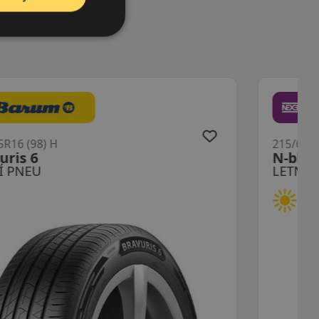
215/65R16 (102) H
N-blue S XL
LETNÍ PNEU