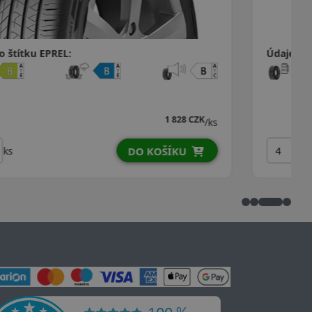
Údaje o štítku EPREL:
2 003 CZK
/ks
ks
DO KOŠÍKU