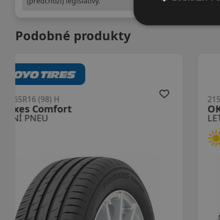
(předchozí) legislativy.
Podobné produkty
215/65R16 (98) H
N-blue S
LETNÍ PNEU