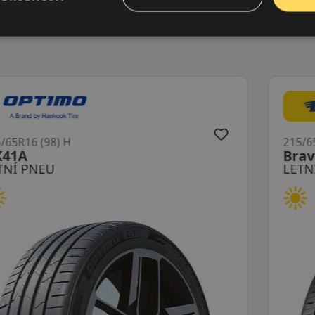
215/65R16 (98) H
Dynaxer HP5
LETNÍ PNEU