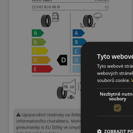
Tyto webové
Tyto webové strán
webových stránek
souborů cookie.
Nezbytně nutn
soubory
Upozornění! Hodnoty na štítku jsou pouze
informativního charakteru. Mohou být dodány
pneumatiky is EU štítky ve smyslu dosud platné
ZOBRAZIT P