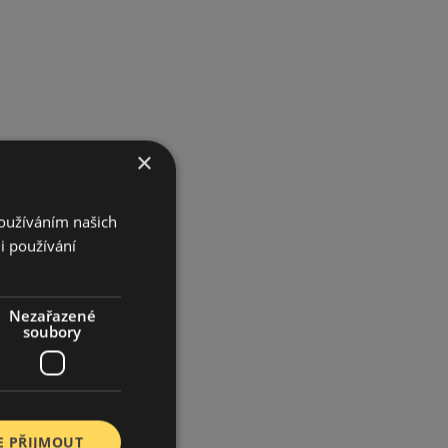
×
Používáním našich
i používání
Nezařazené
soubory
E PŘIJMOUT