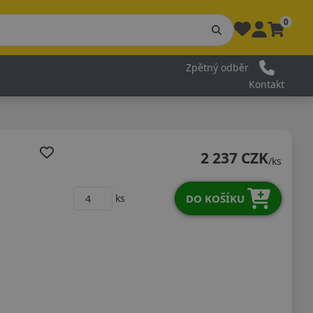
0
Zpětný odběr
Kontakt
2 237 CZK
/ks
DO KOŠÍKU
ks