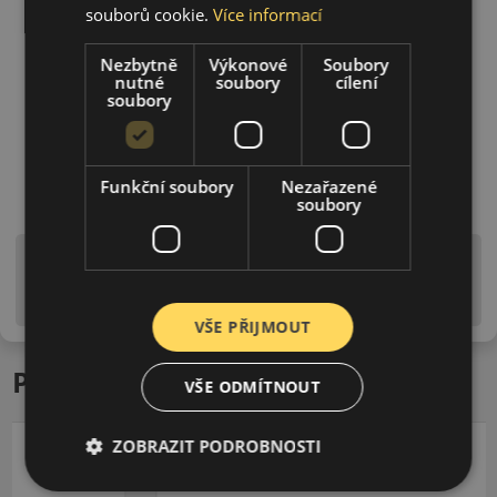
souborů cookie.
Více informací
Nezbytně
Výkonové
Soubory
nutné
soubory
cílení
soubory
Funkční soubory
Nezařazené
soubory
Upozornění! Hodnoty na štítku jsou pouze
informativního charakteru. Mohou být dodány pneumatiky
is EU štítky ve smyslu dosud platné (předchozí) legislativy.
VŠE PŘIJMOUT
Podobné produkty
VŠE ODMÍTNOUT
ZOBRAZIT PODROBNOSTI