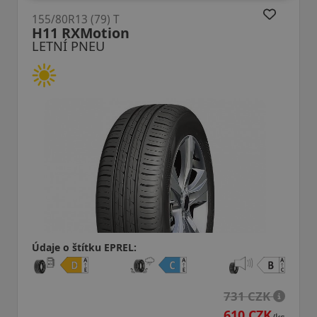
155/80R13 (79) T
N-Blue HD Plus DOT22
LETNÍ PNEU
Údaje o štítku EPREL:
731 CZK
610 CZK