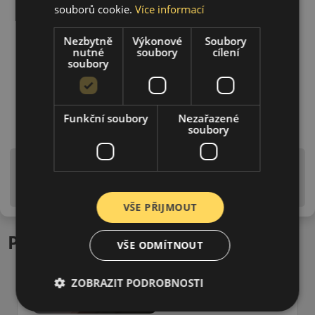
souborů cookie.
Více informací
Nezbytně
Výkonové
Soubory
nutné
soubory
cílení
soubory
Funkční soubory
Nezařazené
soubory
Upozornění! Hodnoty na štítku jsou pouze
informativního charakteru. Mohou být dodány pneumatiky
is EU štítky ve smyslu dosud platné (předchozí) legislativy.
VŠE PŘIJMOUT
Podobné produkty
VŠE ODMÍTNOUT
ZOBRAZIT PODROBNOSTI