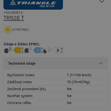
155/80R13
TR928 T
LETNÍ PNEU
Údaje o štítku EPREL:
Technické údaje
Rychlostní index
T (T=190 km/h)
Zátěžový index
79 (79=437kg)
Zesílené provedení (XL)
Ne
RunFlat systém
Ne
Ochrana ráfku
Ne