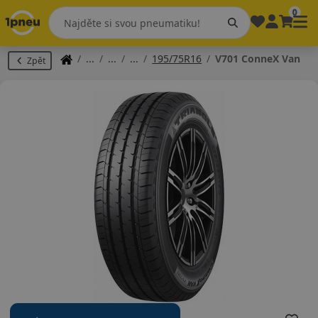
0
195/75R16
V701 ConneX Van
Zpět