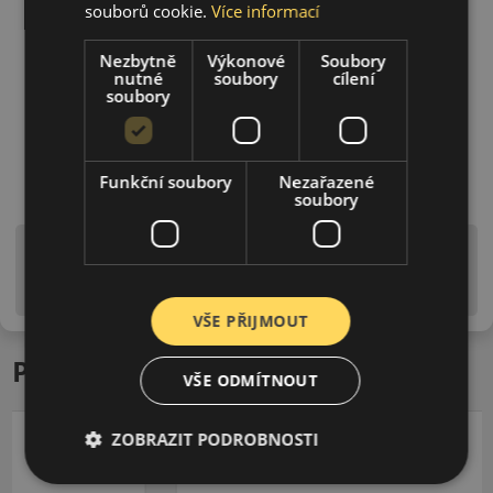
souborů cookie.
Více informací
Nezbytně
Výkonové
Soubory
nutné
soubory
cílení
soubory
Funkční soubory
Nezařazené
soubory
Upozornění! Hodnoty na štítku jsou pouze
informativního charakteru. Mohou být dodány pneumatiky
is EU štítky ve smyslu dosud platné (předchozí) legislativy.
VŠE PŘIJMOUT
Podobné produkty
VŠE ODMÍTNOUT
ZOBRAZIT PODROBNOSTI