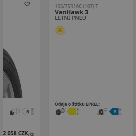
195/75R16C (107) T
VanHawk 3
LETNÍ PNEU
Údaje o štítku EPREL:
2 276 CZK
/ks