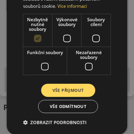
souborů cookie.
Více informací
Nezbytně
Výkonové
Soubory
nutné
soubory
cílení
soubory
Funkční soubory
Nezařazené
soubory
Upozornění! Hodnoty na štítku jsou pouze
informativního charakteru. Mohou být dodány pneumatiky
is EU štítky ve smyslu dosud platné (předchozí) legislativy.
VŠE PŘIJMOUT
Podobné produkty
VŠE ODMÍTNOUT
ZOBRAZIT PODROBNOSTI