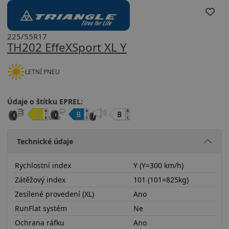
225/55R17
TH202 EffeXSport XL Y
LETNÍ PNEU
Údaje o štítku EPREL:
Technické údaje
Rychlostní index
Y (Y=300 km/h)
Zátěžový index
101 (101=825kg)
Zesílené provedení (XL)
Ano
RunFlat systém
Ne
Ochrana ráfku
Ano