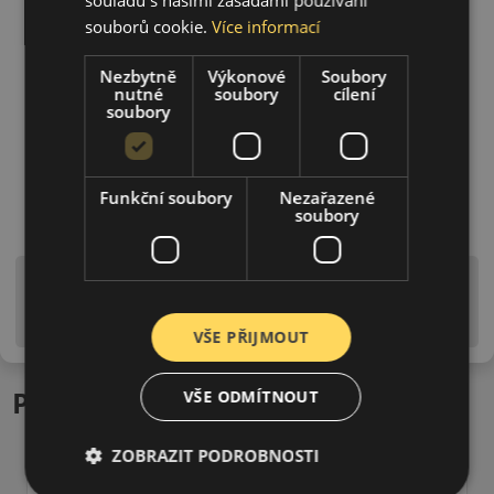
souborů cookie.
Více informací
Nezbytně
Výkonové
Soubory
nutné
soubory
cílení
soubory
Funkční soubory
Nezařazené
soubory
Upozornění! Hodnoty na štítku jsou pouze
informativního charakteru. Mohou být dodány pneumatiky
is EU štítky ve smyslu dosud platné (předchozí) legislativy.
VŠE PŘIJMOUT
Podobné produkty
VŠE ODMÍTNOUT
ZOBRAZIT PODROBNOSTI