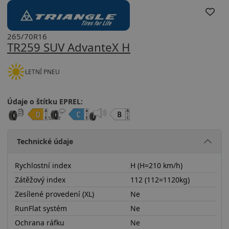
265/70R16
TR259 SUV AdvanteX H
LETNÍ PNEU
Údaje o štítku EPREL:
Technické údaje
Rychlostní index
H (H=210 km/h)
Zátěžový index
112 (112=1120kg)
Zesílené provedení (XL)
Ne
RunFlat systém
Ne
Ochrana ráfku
Ne