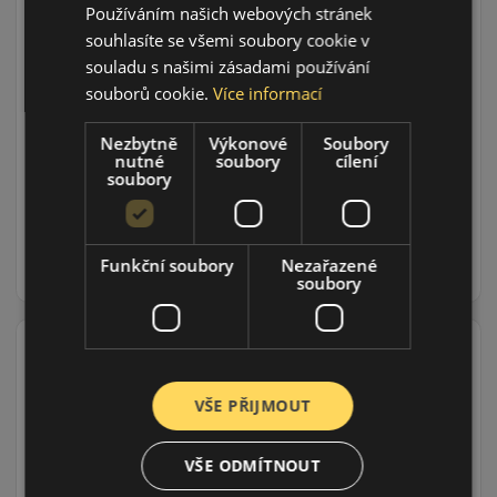
Používáním našich webových stránek
souhlasíte se všemi soubory cookie v
souladu s našimi zásadami používání
Údaje o štítku EPREL:
souborů cookie.
Více informací
Nezbytně
Výkonové
Soubory
nutné
soubory
cílení
soubory
656 CZK
/ks
DO KOŠÍKU
ks
Funkční soubory
Nezařazené
soubory
VŠE PŘIJMOUT
235/45R19 (99) Y
RA03 XL
VŠE ODMÍTNOUT
CELOROČNÍ