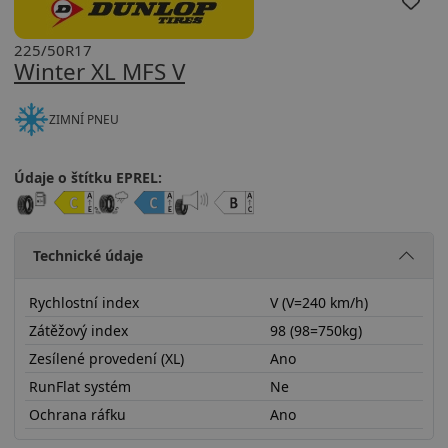
225/50R17
Winter XL MFS V
ZIMNÍ PNEU
Údaje o štítku EPREL:
Technické údaje
Rychlostní index
V (V=240 km/h)
Zátěžový index
98 (98=750kg)
Zesílené provedení (XL)
Ano
RunFlat systém
Ne
Ochrana ráfku
Ano