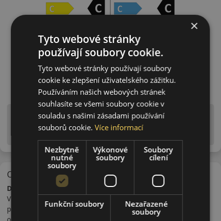
×
Tyto webové stránky
používají soubory cookie.
Tyto webové stránky používají soubory
cookie ke zlepšení uživatelského zážitku.
Používáním našich webových stránek
souhlasíte se všemi soubory cookie v
Upozornění! Hodnoty na štítku jsou pouze
souladu s našimi zásadami používání
informativního charakteru. Mohou být dodány pneumatiky
souborů cookie.
Více informací
is EU štítky ve smyslu dosud platné (předchozí) legislativy.
Nezbytně
Výkonové
Soubory
nutné
soubory
cílení
soubory
O značce
Dunlop
V roce 1890 byla v irském Dublinu otevřena první továrna na
Funkční soubory
Nezařazené
pneumatiky v Evropě. V začátcích to nebyla pneumatika na
soubory
osobní auto ale na jednoduchou tříkolku. Dunlop je značka,