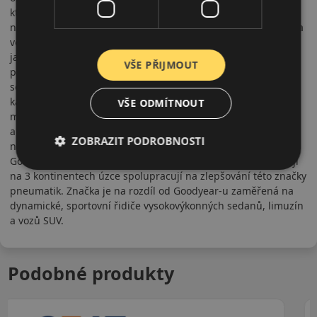
která změnila historii. Jako první vyrobila pneumatiku s
nafukovací duší. Postupným vývojem pneumatiky se prosadila
ve sportovních kláních a zapsala se ve sportovních médiích,
jako přelomový bod. Továrny na výrobu pneumatik Dunlop se
VŠE PŘIJMOUT
postupně rozrostly po celém světě. Cílem firmy je bezpečně a
se sportovní charakteristikou přenést vyšší výkon na
každodenní cesty, zúročením poznatků získaných v
VŠE ODMÍTNOUT
motošporte. Po sloučení evropské a americké části Dunlop s
americkým koncernem Goodyear se firma stala třetím
ZOBRAZIT PODROBNOSTI
největším výrobcem pneumatik na světě pod názvem
Goodyear Dunlop Tires BV. Všichni zaměstnanci, kteří pracují
na 3 kontinentech úzce spolupracují na zlepšování této značky
pneumatik. Značka je na rozdíl od Goodyear-u zaměřená na
dynamické, sportovní řidiče vysokovýkonných sedanů, limuzín
a vozů SUV.
Podobné produkty