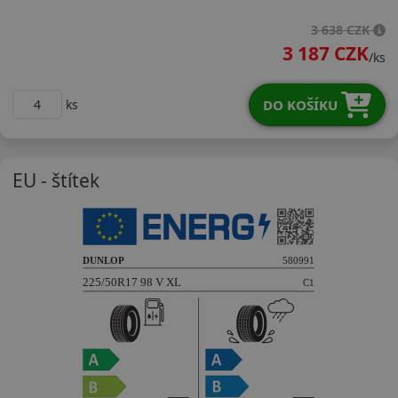
22550R17VWINTX
3 638 CZK
3 187 CZK
/ks
DO KOŠÍKU
ks
EU - štítek