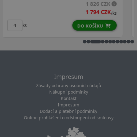
K
2 579 CZK
K
2 378 CZK
/ks
/k
ks
DO KOŠÍKU
Impresum
Zásady ochrany osobních údajů
Nákupní podmínky
Kontakt
Impresum
Dodací a platební podmínky
Online prohlášení o odstoupení od smlouvy