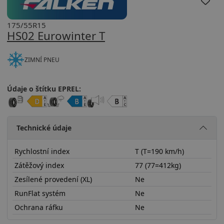
175/55R15
HS02 Eurowinter T
ZIMNÍ PNEU
Údaje o štítku EPREL:
Technické údaje
Rychlostní index
T (T=190 km/h)
Zátěžový index
77 (77=412kg)
Zesílené provedení (XL)
Ne
RunFlat systém
Ne
Ochrana ráfku
Ne