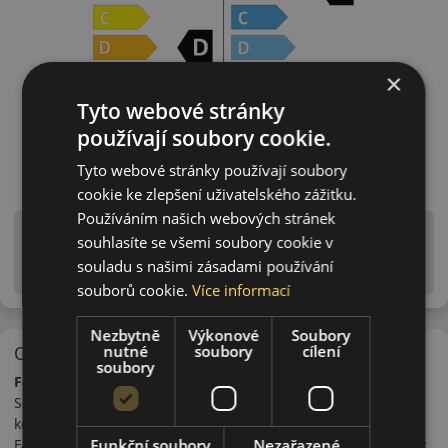
×
Tyto webové stránky
používají soubory cookie.
Tyto webové stránky používají soubory
cookie ke zlepšení uživatelského zážitku.
Používáním našich webových stránek
Upozornění! Hodnoty na štítku jsou pouze
souhlasíte se všemi soubory cookie v
informativního charakteru. Mohou být dodány pneumatiky
souladu s našimi zásadami používání
is EU štítky ve smyslu dosud platné (předchozí) legislativy.
souborů cookie.
Více informací
Nezbytně
Výkonové
Soubory
nutné
soubory
cílení
O značce
soubory
Falken
Společnost Falken byla založena v roce 1983 japonským
koncernem Sumitomo. Koncern do kterého patří i značka
Funkční soubory
Nezařazené
Falken vyrábí ve stejné továrně a na stejné lince i pneumatiky