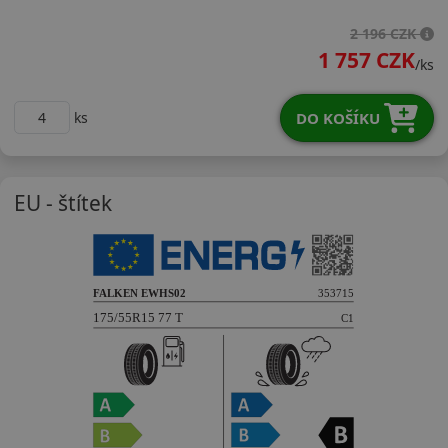
17555R15THS02
2 196 CZK
1 757 CZK
/ks
DO KOŠÍKU
ks
EU - štítek