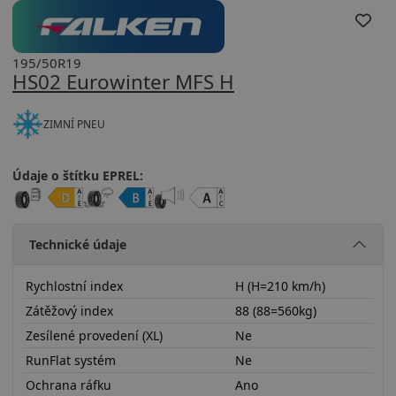
195/50R19
HS02 Eurowinter MFS H
ZIMNÍ PNEU
Údaje o štítku EPREL:
Technické údaje
Rychlostní index
H (H=210 km/h)
Zátěžový index
88 (88=560kg)
Zesílené provedení (XL)
Ne
RunFlat systém
Ne
Ochrana ráfku
Ano