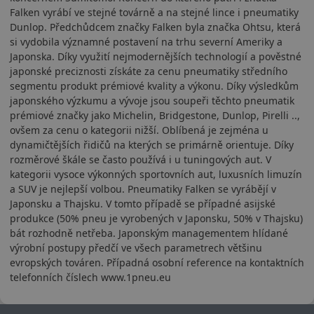
Falken vyrábí ve stejné továrně a na stejné lince i pneumatiky
Dunlop. Předchůdcem značky Falken byla značka Ohtsu, která
si vydobila významné postavení na trhu severní Ameriky a
Japonska. Díky využití nejmodernějších technologií a pověstné
japonské preciznosti získáte za cenu pneumatiky středního
segmentu produkt prémiové kvality a výkonu. Díky výsledkům
japonského výzkumu a vývoje jsou soupeři těchto pneumatik
prémiové značky jako Michelin, Bridgestone, Dunlop, Pirelli ..,
ovšem za cenu o kategorii nižší. Oblíbená je zejména u
dynamičtějších řidičů na kterých se primárně orientuje. Díky
rozměrové škále se často používá i u tuningových aut. V
kategorii vysoce výkonných sportovních aut, luxusních limuzín
a SUV je nejlepší volbou. Pneumatiky Falken se vyrábějí v
Japonsku a Thajsku. V tomto případě se případné asijské
produkce (50% pneu je vyrobených v Japonsku, 50% v Thajsku)
bát rozhodně netřeba. Japonským managementem hlídané
výrobní postupy předčí ve všech parametrech většinu
evropských továren. Případná osobní reference na kontaktních
telefonních číslech www.1pneu.eu