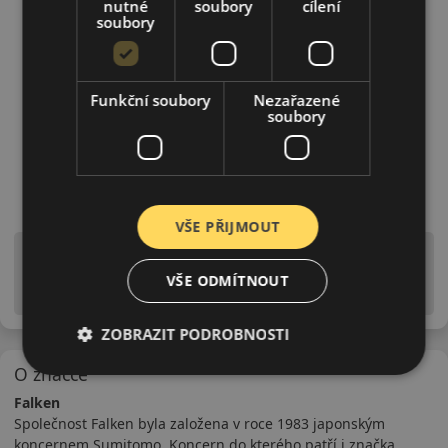
nutné
soubory
cílení
soubory
Funkční soubory
Nezařazené
soubory
VŠE PŘIJMOUT
Upozornění! Hodnoty na štítku jsou pouze
informativního charakteru. Mohou být dodány pneumatiky
VŠE ODMÍTNOUT
is EU štítky ve smyslu dosud platné (předchozí) legislativy.
ZOBRAZIT PODROBNOSTI
O značce
Falken
Společnost Falken byla založena v roce 1983 japonským
koncernem Sumitomo. Koncern do kterého patří i značka