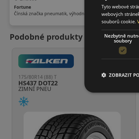
Tyto webové strán
Fortune
Čínská značka pneumatik, výhodný poměr cena / kvalita.
webových stránek
souborů cookie.
Podobné produkty
Nezbytně nutn
soubory
ZOBRAZIT P
175/80R14 (88) T
HS437 DOT22
ZIMNÍ PNEU