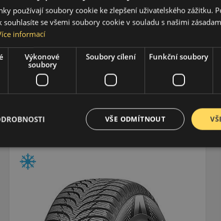
ky používají soubory cookie ke zlepšení uživatelského zážitku. 
 souhlasíte se všemi soubory cookie v souladu s našimi zásadam
Více informací
é
Výkonové
Soubory cílení
Funkční soubory
soubory
ODROBNOSTI
VŠE ODMÍTNOUT
VŠ
175/80R14 (88) T
WP51 WinterCraft
ZIMNÍ PNEU