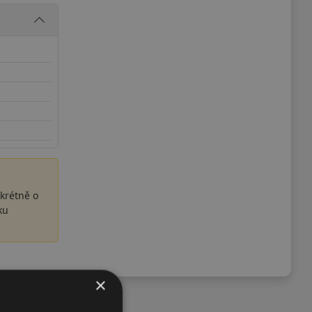
krétně o
ku
×