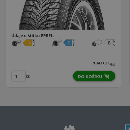
Údaje o štítku EPREL:
1 343 CZK
/ks
ks
DO KOŠÍKU