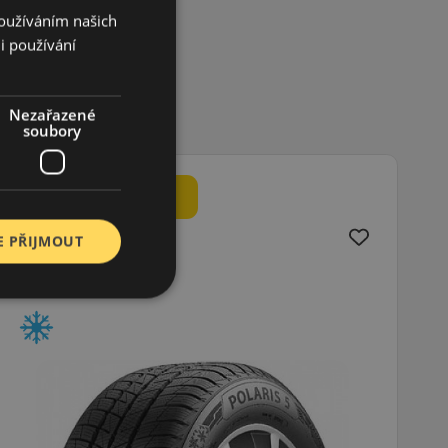
Používáním našich
i používání
Nezařazené
soubory
E PŘIJMOUT
175/80R14 (88) T
Polaris 5
ZIMNÍ PNEU