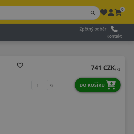
0
Zpětný odběr
Kontakt
741 CZK
/ks
DO KOŠÍKU
ks