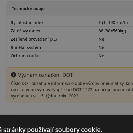
Technické údaje
Rychlostní index
T (T=190 km/h)
Zátěžový index
88 (88=560kg)
Zesílené provedení (XL)
Ne
RunFlat systém
Ne
Ochrana ráfku
Ne
Význam označení DOT
Číslo DOT obsahuje informaci o době výroby pneumatiky, kon
roce a týdnu výroby. Například DOT 1522 označuje pneumati
vyrobenou ve 15. týdnu roku 2022.
17580R14TFSRD22
 stránky používají soubory cookie.