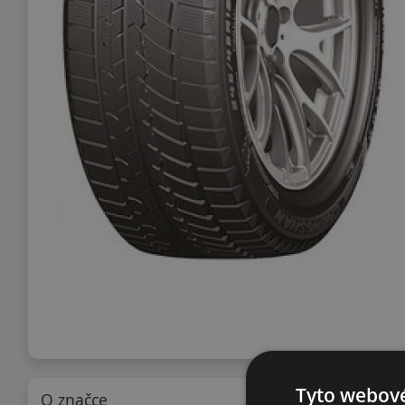
Tyto webové
O značce