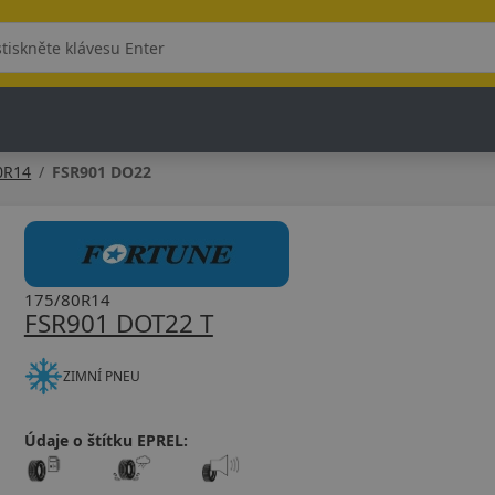
0R14
FSR901 DO22
175/80R14
FSR901 DOT22 T
ZIMNÍ PNEU
Údaje o štítku EPREL: