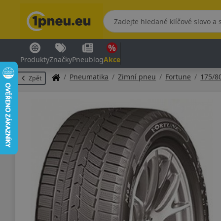
Produkty
Značky
Pneublog
Akce
Pneumatika
Zimní pneu
Fortune
175/8
Zpět