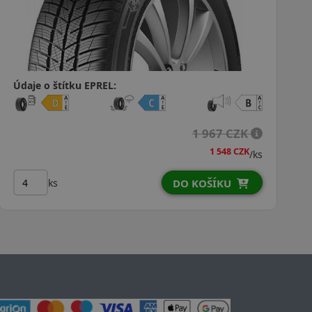
Údaje o štítku EPREL:
1 967 CZK
1 548 CZK
/ks
ks
DO KOŠÍKU