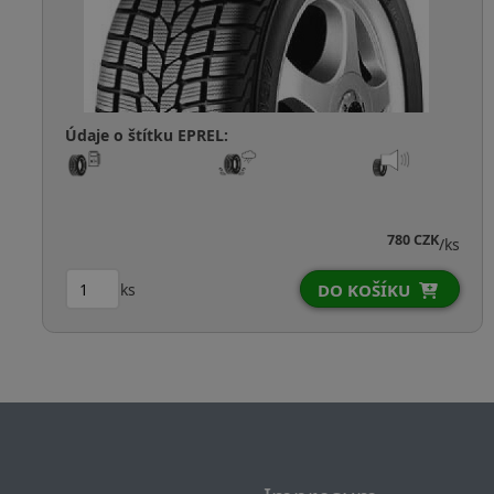
Údaje o štítku EPREL:
780 CZK
/ks
ks
DO KOŠÍKU