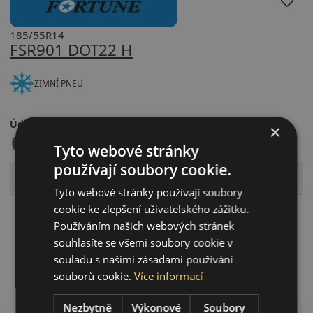
185/55R14
FSR901 DOT22 H
ZIMNÍ PNEU
Údaje o štítku EPREL:
×
Tyto webové stránky
používají soubory cookie.
Technické údaje
Tyto webové stránky používají soubory
cookie ke zlepšení uživatelského zážitku.
Rychlostní index
H (H=210 km/h)
Používáním našich webových stránek
Zátěžový index
80 (80=450kg)
souhlasíte se všemi soubory cookie v
Zesílené provedení (XL)
Ne
souladu s našimi zásadami používání
RunFlat systém
Ne
souborů cookie.
Více informací
Ochrana ráfku
Ne
Nezbytně
Výkonové
Soubory